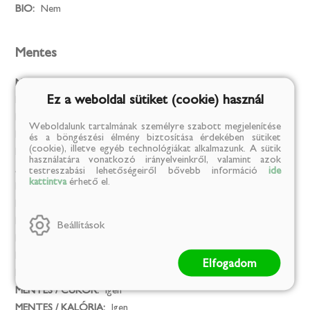
BIO:
Nem
Mentes
Mesterséges színezék:
Igen
Ez a weboldal sütiket (cookie) használ
MENTES / GLUTÉN:
Igen
MENTES / LAKTÓZ:
Igen
Weboldalunk tartalmának személyre szabott megjelenítése
MENTES / TARTÓSÍTÓSZER:
Igen
és a böngészési élmény biztosítása érdekében sütiket
(cookie), illetve egyéb technológiákat alkalmazunk. A sütik
MENTES / ÁLLATI EREDETŰ ÖSSZETEVŐ:
Igen
használatára vonatkozó irányelveinkről, valamint azok
Az összes allergéntől mentes termék:
Nem
testreszabási lehetőségeiről bővebb információ
ide
kattintva
érhető el.
MENTES / GMO:
Igen
MENTES / ALKOHOLMENTES:
Igen
MENTES / PÁLMAOLAJ:
Igen
Beállítások
MENTES / HOZZÁADOTT SÓ:
Igen
MENTES / HOZZÁADOTT CUKOR:
Igen
Elfogadom
MENTES / SÓ:
Igen
MENTES / CUKOR:
Igen
MENTES / KALÓRIA:
Igen