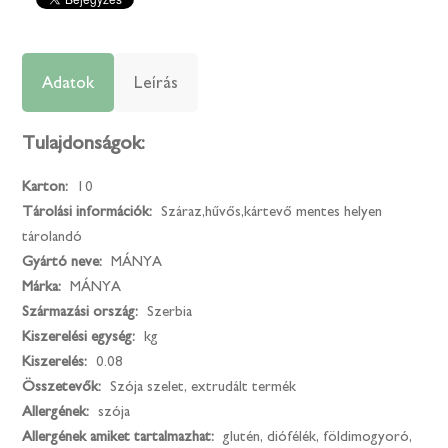
Adatok
Leírás
Tulajdonságok:
Karton:
10
Tárolási információk:
Száraz,hűvős,kártevő mentes helyen
tárolandó
Gyártó neve:
MÁNYA
Márka:
MÁNYA
Származási ország:
Szerbia
Kiszerelési egység:
kg
Kiszerelés:
0.08
Összetevők:
Szója szelet, extrudált termék
Allergének:
szója
Allergének amiket tartalmazhat:
glutén, diófélék, földimogyoró,