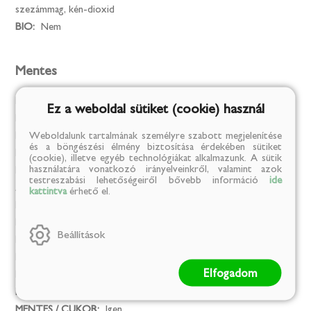
szezámmag, kén-dioxid
BIO:
Nem
Mentes
Mesterséges színezék:
Igen
Ez a weboldal sütiket (cookie) használ
MENTES / GLUTÉN:
Igen
Weboldalunk tartalmának személyre szabott megjelenítése
MENTES / LAKTÓZ:
Igen
és a böngészési élmény biztosítása érdekében sütiket
MENTES / TARTÓSÍTÓSZER:
Igen
(cookie), illetve egyéb technológiákat alkalmazunk. A sütik
használatára vonatkozó irányelveinkről, valamint azok
MENTES / ÁLLATI EREDETŰ ÖSSZETEVŐ:
Igen
testreszabási lehetőségeiről bővebb információ
ide
Az összes allergéntől mentes termék:
Igen
kattintva
érhető el.
MENTES / GMO:
Igen
MENTES / ALKOHOLMENTES:
Igen
Beállítások
MENTES / PÁLMAOLAJ:
Igen
MENTES / HOZZÁADOTT SÓ:
Igen
Elfogadom
MENTES / HOZZÁADOTT CUKOR:
Igen
MENTES / SÓ:
Igen
MENTES / CUKOR:
Igen