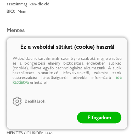
szezámmag, kén-dioxid
BIO:
Nem
Mentes
Mesterséges színezék:
Igen
Ez a weboldal sütiket (cookie) használ
MENTES / GLUTÉN:
Igen
Weboldalunk tartalmának személyre szabott megjelenítése
MENTES / LAKTÓZ:
Igen
és a böngészési élmény biztosítása érdekében sütiket
MENTES / TARTÓSÍTÓSZER:
Igen
(cookie), illetve egyéb technológiákat alkalmazunk. A sütik
használatára vonatkozó irányelveinkről, valamint azok
MENTES / ÁLLATI EREDETŰ ÖSSZETEVŐ:
Igen
testreszabási lehetőségeiről bővebb információ
ide
Az összes allergéntől mentes termék:
Igen
kattintva
érhető el.
MENTES / GMO:
Igen
MENTES / ALKOHOLMENTES:
Igen
Beállítások
MENTES / PÁLMAOLAJ:
Igen
MENTES / HOZZÁADOTT SÓ:
Igen
Elfogadom
MENTES / HOZZÁADOTT CUKOR:
Igen
MENTES / SÓ:
Igen
MENTES / CUKOR:
Igen