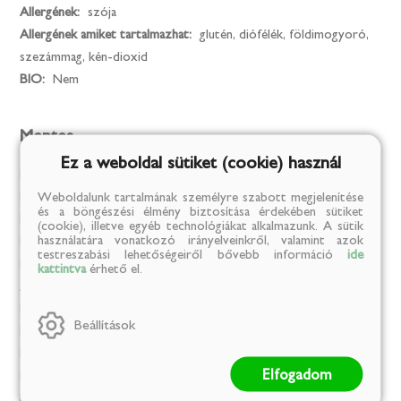
Allergének:
szója
Allergének amiket tartalmazhat:
glutén, diófélék, földimogyoró,
szezámmag, kén-dioxid
BIO:
Nem
Mentes
Ez a weboldal sütiket (cookie) használ
Mesterséges színezék:
Igen
Weboldalunk tartalmának személyre szabott megjelenítése
MENTES / GLUTÉN:
Igen
és a böngészési élmény biztosítása érdekében sütiket
MENTES / LAKTÓZ:
Igen
(cookie), illetve egyéb technológiákat alkalmazunk. A sütik
használatára vonatkozó irányelveinkről, valamint azok
MENTES / TARTÓSÍTÓSZER:
Igen
testreszabási lehetőségeiről bővebb információ
ide
MENTES / ÁLLATI EREDETŰ ÖSSZETEVŐ:
Igen
kattintva
érhető el.
Az összes allergéntől mentes termék:
Igen
MENTES / GMO:
Igen
Beállítások
MENTES / ALKOHOLMENTES:
Igen
MENTES / PÁLMAOLAJ:
Igen
Elfogadom
MENTES / HOZZÁADOTT SÓ:
Igen
MENTES / HOZZÁADOTT CUKOR:
Igen