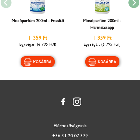
Mosóparfüm 200ml - Frissítő
Mosóparfüm 200ml -
Harmatcsepp
1 359 Ft
1 359 Ft
(6 795 Ft/l)
(6 795 Ft/l)
Elérhetőségeink:
+36 31 20 07 379