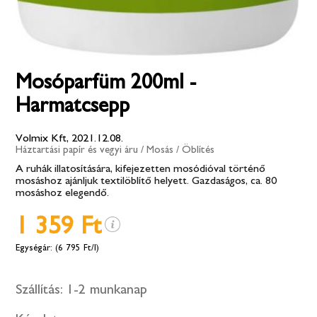
Mosóparfüm 200ml -
Harmatcsepp
Volmix Kft, 2021.12.08.
Háztartási papír és vegyi áru
/
Mosás
/
Öblítés
A ruhák illatosítására, kifejezetten mosódióval történő
mosáshoz ajánljuk textilöblítő helyett. Gazdaságos, ca. 80
mosáshoz elegendő.
1 359 Ft
(6 795 Ft/l)
Szállítás:
1-2 munkanap