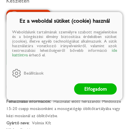
Készleten
Ez a weboldal sütiket (cookie) használ
Weboldalunk tartalmának személyre szabott megjelenítése
és a böngészési élmény biztosítása érdekében sütiket
(cookie), illetve egyéb technológiákat alkalmazunk. A sütik
használatára vonatkozó irányelveinkről, valamint azok
testreszabási lehetőségeiről bővebb információ
ide
kattintva
érhető el.
Adatok
Leírás
Beállítások
Tulajdonságok:
Karton:
24
Elfogadom
Tárolási információk:
Gyermekektől elzárva tartandó!
Felhasználási információk:
Használat előtt felrázandó. Mindössze
15-20 csepp mosásonként a mosogatógép öblítőtartályába vagy
kézi mosásnál az öblítővízbe.
Gyártó neve:
Volmix Kft