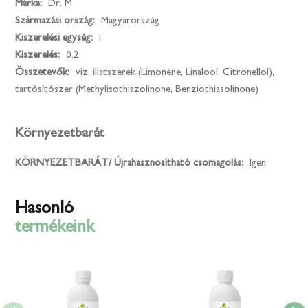
Márka:
Dr. M
Származási ország:
Magyarország
Kiszerelési egység:
l
Kiszerelés:
0.2
Összetevők:
víz, illatszerek (Limonene, Linalool, Citronellol),
tartósítószer (Methylisothiazolinone, Benziothiasolinone)
Környezetbarát
KÖRNYEZETBARÁT/ Újrahasznosítható csomagolás:
Igen
Hasonló
termékeink