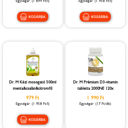
(1 899 Ft/l)
(1 958 Ft/l)
Dr. M Kézi mosogató 500ml
Dr. M Prémium D3-vitamin
menta&csalán&citromfű
tabletta 2000NE 120x
979 Ft
1 990 Ft
(1 958 Ft/l)
(17 Ft/db)