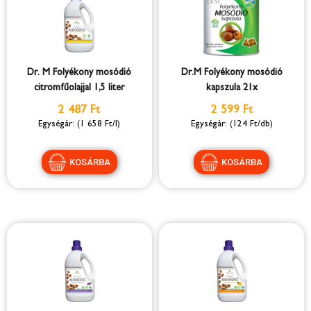
Dr. M Folyékony mosódió
Dr.M Folyékony mosódió
citromfűolajjal 1,5 liter
kapszula 21x
2 487 Ft
2 599 Ft
(1 658 Ft/l)
(124 Ft/db)