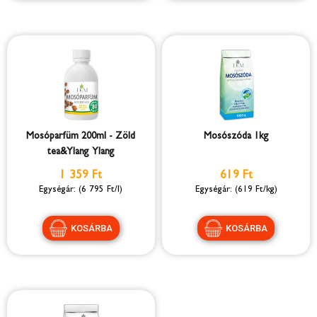
Mosóparfüm 200ml - Zöld
Mosószóda 1kg
tea&Ylang Ylang
1 359 Ft
619 Ft
(6 795 Ft/l)
(619 Ft/kg)