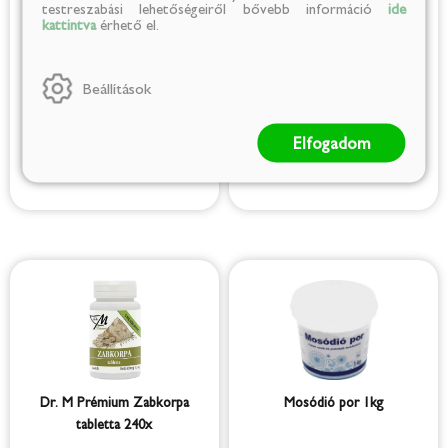
testreszabási lehetőségeiről bővebb információ
ide
kattintva
érhető el.
Dr. M Prémium Liposzómás C-
Dr. M Prémium Sörélesztő +
Beállítások
vitamin kapszula 60x
Bioperine tabletta 150x
2 290 Ft
1 790 Ft
Elfogadom
(38 Ft/db)
(12 Ft/db)
Dr. M Prémium Zabkorpa
Mosódió por 1kg
tabletta 240x