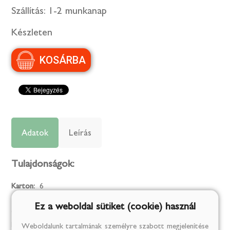
Szállítás:
1-2 munkanap
Készleten
Adatok
Leírás
Tulajdonságok:
Karton:
6
Tárolási információk:
Gyermekektől elzárva tartandó. 5 és 30
Ez a weboldal sütiket (cookie) használ
Celsius fok között tárolandó. Tárolja 5°C felett és óvja nagy
hőhatástól!
Weboldalunk tartalmának személyre szabott megjelenítése