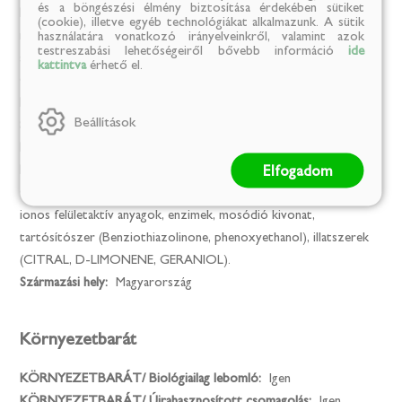
és a böngészési élmény biztosítása érdekében sütiket
Felhasználási információk:
Használjon 1 kupak folyékony
(cookie), illetve egyéb technológiákat alkalmazunk. A sütik
mosódiót mosásonként (kb. 30 ml). Kemény víz, erősen
használatára vonatkozó irányelveinkről, valamint azok
testreszabási lehetőségeiről bővebb információ
ide
szennyezett textília esetén használjon dupla mennyiséget.
kattintva
érhető el.
Gyártó neve:
Volmix Kft
Márka:
Dr. M
Beállítások
Származási ország:
Magyarország
Kiszerelési egység:
l
Elfogadom
Kiszerelés:
1.5
Összetevők:
5-15% anionos felületaktív anyagok, <5% nem
ionos felületaktív anyagok, enzimek, mosódió kivonat,
tartósítószer (Benziothiazolinone, phenoxyethanol), illatszerek
(CITRAL, D-LIMONENE, GERANIOL).
Származási hely:
Magyarország
Környezetbarát
KÖRNYEZETBARÁT/ Biológiailag lebomló:
Igen
KÖRNYEZETBARÁT/ Újrahasznosított csomagolás:
Igen