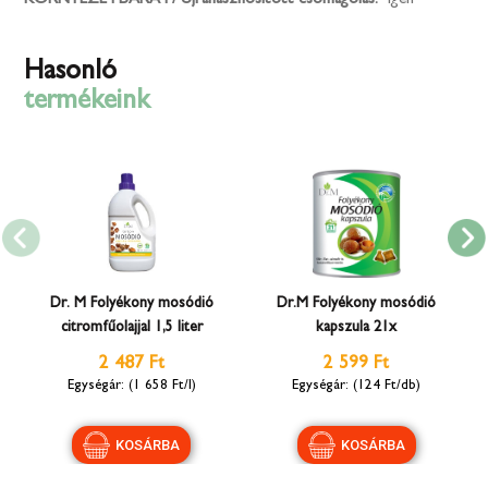
Hasonló
termékeink
Dr. M Folyékony mosódió
Dr.M Folyékony mosódió
citromfűolajjal 1,5 liter
kapszula 21x
2 487 Ft
2 599 Ft
(1 658 Ft/l)
(124 Ft/db)