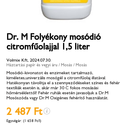
Dr. M Folyékony mosódió
citromfűolajjal 1,5 liter
Volmix Kft, 2024.07.30.
Háztartási papír és vegyi áru
/
Mosás
/
Mosás
Mosódió-kivonatot és enzimeket tartalmazó,
kiméletes,univerzális mosógél a citromfűolaj illatával.
Hatékonyan távolítja el a szennyeződéseket színes és fehér
textíliák esetén is, akár már 30 C fokos mosásási
hőmérséklettől! Fehér ruhák esetén javasoljuk a Dr.M
Mosószóda vagy Dr.M Oxigénes fehérítő használatát.
2 487 Ft
(1 658 Ft/l)