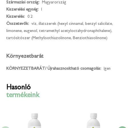
Származási ország:
Magyarország
Kiszerelési egység:
l
Kiszerelés:
0.2
Összetevők:
víz, illatszerek (hexyl cinnamal, benzyl salicilate,
limonene, eugenol, tetramethyl acetyloctahydronaphthalene),
tartósítószer (Methylisothiazolinone, Benziothiasolinone)
Környezetbarát
KÖRNYEZETBARÁT/ Újrahasznosítható csomagolás:
Igen
Hasonló
termékeink