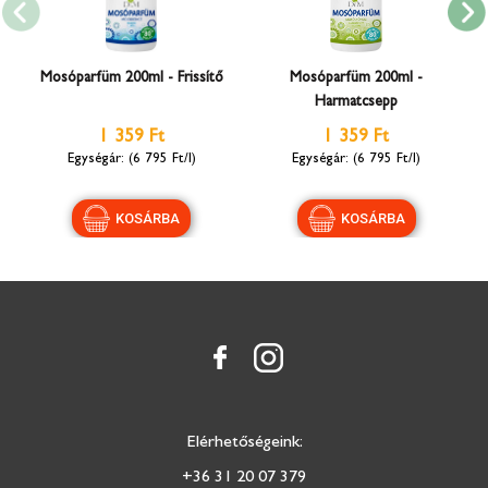
Mosóparfüm 200ml - Frissítő
Mosóparfüm 200ml -
Harmatcsepp
1 359 Ft
1 359 Ft
(6 795 Ft/l)
(6 795 Ft/l)
Elérhetőségeink:
+36 31 20 07 379