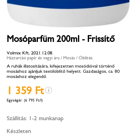
Mosóparfüm 200ml - Frissítő
Volmix Kft, 2021.12.08.
Háztartási papír és vegyi áru
/
Mosás
/
Öblítés
A ruhák illatosítására, kifejezetten mosódióval történő
mosáshoz ajánljuk textilöblítő helyett. Gazdaságos, ca. 80
mosáshoz elegendő.
1 359 Ft
(6 795 Ft/l)
Szállítás:
1-2 munkanap
Készleten