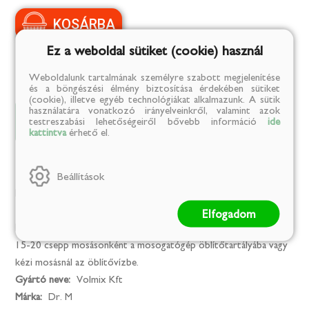
Ez a weboldal sütiket (cookie) használ
Weboldalunk tartalmának személyre szabott megjelenítése
és a böngészési élmény biztosítása érdekében sütiket
(cookie), illetve egyéb technológiákat alkalmazunk. A sütik
használatára vonatkozó irányelveinkről, valamint azok
Adatok
Leírás
testreszabási lehetőségeiről bővebb információ
ide
kattintva
érhető el.
Tulajdonságok:
Beállítások
Karton:
24
Tárolási információk:
Gyermekektől elzárva tartandó!
Elfogadom
Felhasználási információk:
Használat előtt felrázandó. Mindössze
15-20 csepp mosásonként a mosogatógép öblítőtartályába vagy
kézi mosásnál az öblítővízbe.
Gyártó neve:
Volmix Kft
Márka:
Dr. M