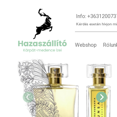
Info:
+363120073
Kérdés esetén hívjon mi
Webshop
Rólun