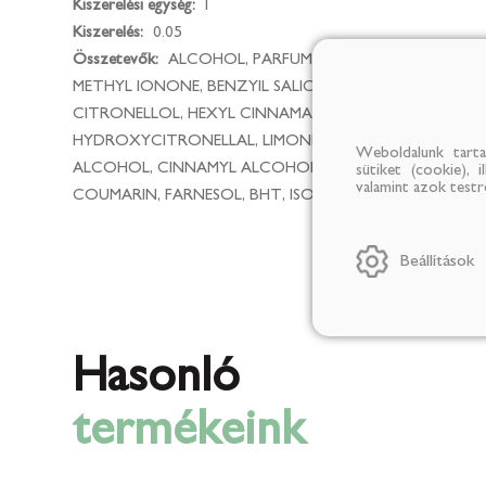
Kiszerelési egység:
l
Kiszerelés:
0.05
Összetevők:
ALCOHOL, PARFUM, AQUA, ALPHA-ISO-
METHYL IONONE, BENZYIL SALICYLATE, GERANIOL,
CITRONELLOL, HEXYL CINNAMAL,
HYDROXYCITRONELLAL, LIMONENE, ANISE
Weboldalunk tarta
ALCOHOL, CINNAMYL ALCOHOL, EUGENOL,
sütiket (cookie), 
valamint azok test
COUMARIN, FARNESOL, BHT, ISOEUGENOL.
Beállítások
Hasonló
termékeink