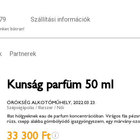
79
Szállítási információk
nket bátran!
k
Partnerek
Kunság parfüm 50 ml
ÖRÖKSÉG ALKOTÓMŰHELY, 2022.03.23.
Szépségápolás
/
Illatszer
/
Női
Illat hölgyeknek eau de parfum koncentrációban. Virágos fás pézsm
rúzs, csepp alakba gömbölyödő igazgyöngyszem, egy márvány-szo
33 300 Ft