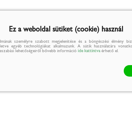
Ez a weboldal sütiket (cookie) használ
lmának személyre szabott megjelenítése és a böngészési élmény biz
illetve egyéb technológiákat alkalmazunk. A sütik használatára vonatko
reszabási lehetőségeiről bővebb információ
ide kattintva
érhető el.