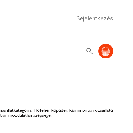
Bejelentkezés
ás illatkategória. Hófehér kőpúder, kárminpiros rózsaillatú
bor mozdulatlan szépsége.