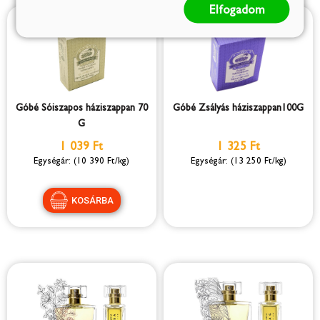
Elfogadom
Góbé Sóiszapos háziszappan 70
Góbé Zsályás háziszappan100G
G
1 039 Ft
1 325 Ft
(10 390 Ft/kg)
(13 250 Ft/kg)