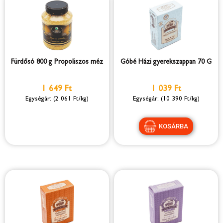
Fürdősó 800 g Propoliszos méz
Góbé Házi gyerekszappan 70 G
1 649 Ft
1 039 Ft
(2 061 Ft/kg)
(10 390 Ft/kg)