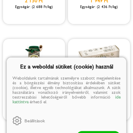
2 150 Ft
1 949 Ft
(2 688 Ft/kg)
(2 436 Ft/kg)
Ez a weboldal sütiket (cookie) használ
Weboldalunk tartalmának személyre szabott megjelenítése
Góbé Parajdi mentás fűrdősó
Góbé Parajdi sószappan 236G
és a böngészési élmény biztosítása érdekében sütiket
(cookie), illetve egyéb technológiákat alkalmazunk. A sütik
800 G
használatára vonatkozó irányelveinkről, valamint azok
1 949 Ft
1 339 Ft
testreszabási lehetőségeiről bővebb információ
ide
kattintva
érhető el.
(2 436 Ft/kg)
(5 674 Ft/kg)
Beállítások