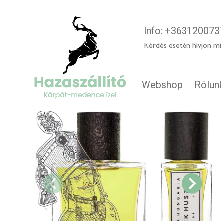
Info:
+363120073
Kérdés esetén hívjon mi
Webshop
Rólun