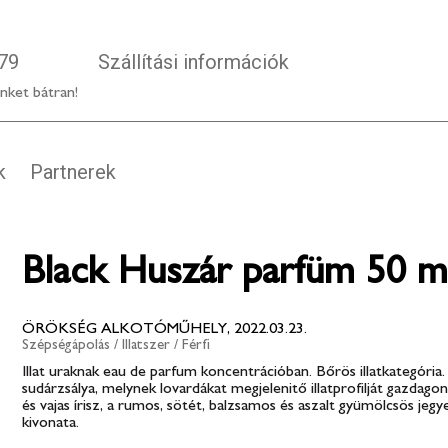
79
Szállítási információk
nket bátran!
k
Partnerek
Black Huszár parfüm 50 m
ÖRÖKSÉG ALKOTÓMŰHELY, 2022.03.23.
Szépségápolás
/
Illatszer
/
Férfi
Illat uraknak eau de parfum koncentrációban. Bőrös illatkategóri
sudárzsálya, melynek lovardákat megjelenitő illatprofilját gazdagon
és vajas írisz, a rumos, sötét, balzsamos és aszalt gyümölcsös jegy
kivonata.