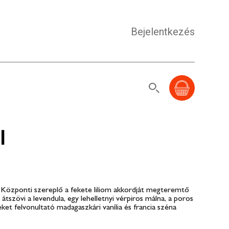
Bejelentkezés
l
a. Központi szereplő a fekete liliom akkordját megteremtő
 átszövi a levendula, egy lehelletnyi vérpiros málna, a poros
eket felvonultató madagaszkári vanília és francia széna