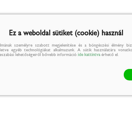
Ez a weboldal sütiket (cookie) használ
lmának személyre szabott megjelenítése és a böngészési élmény biz
illetve egyéb technológiákat alkalmazunk. A sütik használatára vonatko
reszabási lehetőségeiről bővebb információ
ide kattintva
érhető el.