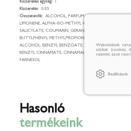
Kiszerelési egység:
l
Kiszerelés:
0.05
Összetevők:
ALCOHOL, PARFUM, AQUA, LINALOOL,
LIMONENE, ALPHA-ISO-METHYL IONONE, BENZYL
SALICYLATE, COUMARIN, GERANIOL, CITRONELLOL,
BUTYLPHENYL METHYLPROPIONAL, BHT, BENZYL
Weboldalunk tarta
ALCOHOL, BENZYL BENZOATE, ISOEUGENOL,
sütiket (cookie), 
BENZYL CINNAMATE, CINNAMALDEHYDE, EUGENOL,
valamint azok test
FARNESOL
Beállítások
Hasonló
termékeink