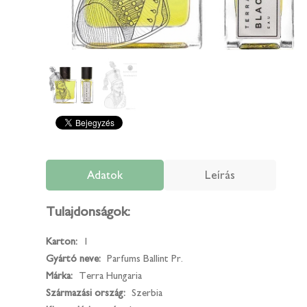
Adatok
Leírás
Tulajdonságok:
Karton:
1
Gyártó neve:
Parfums Ballint Pr.
Márka:
Terra Hungaria
Származási ország:
Szerbia