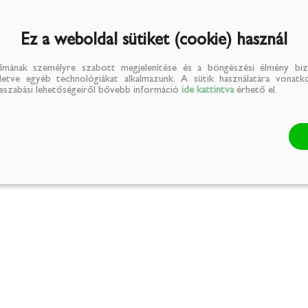
Ez a weboldal sütiket (cookie) használ
lmának személyre szabott megjelenítése és a böngészési élmény biz
illetve egyéb technológiákat alkalmazunk. A sütik használatára vonatko
reszabási lehetőségeiről bővebb információ
ide kattintva
érhető el.