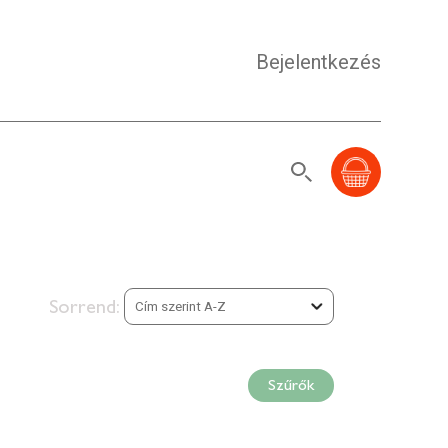
Bejelentkezés
Sorrend:
Szűrők