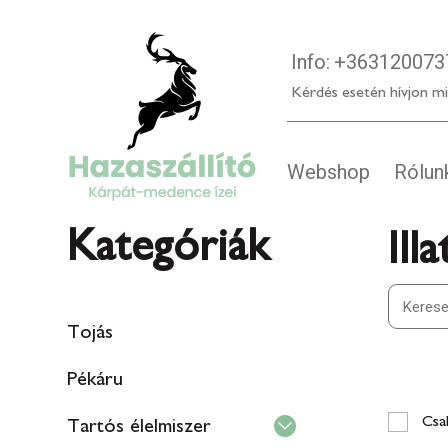
Info:
+363120073
Kérdés esetén hívjon mi
Webshop
Rólun
Kategóriák
Ill
Tojás
Pékáru
Csak
Tartós élelmiszer