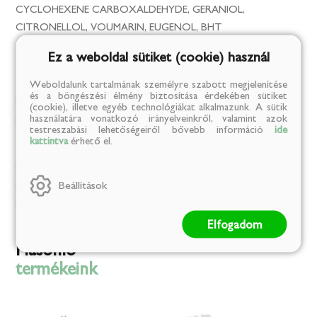
CYCLOHEXENE CARBOXALDEHYDE, GERANIOL,
CITRONELLOL, VOUMARIN, EUGENOL, BHT
Ez a weboldal sütiket (cookie) használ
Mentes
Weboldalunk tartalmának személyre szabott megjelenítése
és a böngészési élmény biztosítása érdekében sütiket
Mesterséges színezék:
Igen
(cookie), illetve egyéb technológiákat alkalmazunk. A sütik
használatára vonatkozó irányelveinkről, valamint azok
MENTES / ÁLLATI EREDETŰ ÖSSZETEVŐ:
Igen
testreszabási lehetőségeiről bővebb információ
ide
Környezetbarát
kattintva
érhető el.
KÖRNYEZETBARÁT / Üveg csomagolás:
Igen
Beállítások
KÖRNYEZETBARÁT/ Újrahasznosítható csomagolás:
Igen
KÖRNYEZETBARÁT / Papír csomagolás:
Igen
Elfogadom
Hasonló
termékeink