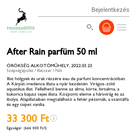
Bejelentkezés
After Rain parfüm 50 ml
ÖRÖKSÉG ALKOTÓMŰHELY, 2022.03.23.
Szépségápolás
/
Illatszer
/
Női
Illat hölgyek és urak részére eau de parfum koncentrációban.
A Kárpát-medence illata a nyár kezdetén. Virágos-zöld
aquatikus illat. Fellelhető benne az alma, körte, birsalma, a
kukorica bajusz tejes illata. Központi eleme a hársvirág és az
ibolya. Alapillataiban megtalálható a fehér pézsmák, a szantálfa
és egy csipet vanília.
33 300 Ft
(666 000 Ft/l)