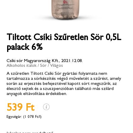
Tiltott Csíki Szűretlen Sör 0,5L
palack 6%
Csíki sör Magyarország Kft., 2021.12.08.
Alkoholos italok
/
Sör
/
Világos
A szűretlen Tiltott Csíki Sör gyártási folyamata nem
tartalmazza a sörkészítés végső műveletét a szűrést, amely
során az erjesztés befejeztével kapott sört megszűrik, az
élesztő sejtek és a szuszpenzióban található más szilárd
anyagok eltávolítása érdekében.
539 Ft
(1 078 Ft/l)