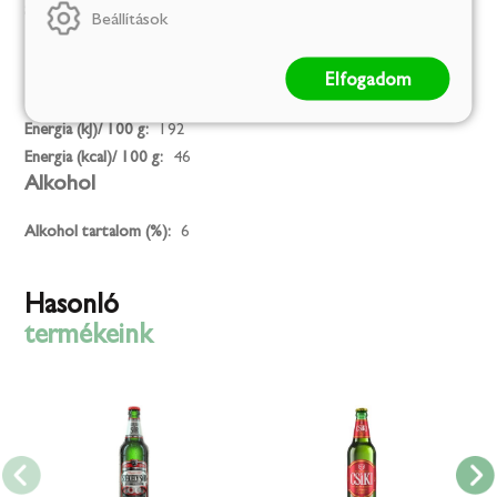
Származási hely:
Románia
Beállítások
Elfogadom
Kalória
Energia (kJ)/ 100 g:
192
Energia (kcal)/ 100 g:
46
Alkohol
Alkohol tartalom (%):
6
Hasonló
termékeink