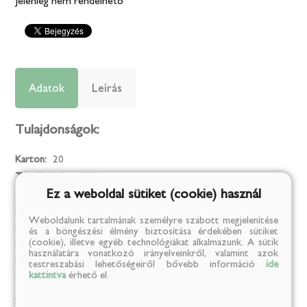
Jelenleg nem rendelhető
Adatok
Leírás
Tulajdonságok:
Karton:
20
Tárolási információk:
Javasolt tárolási hőmérséklet +4 °C fok!
Ez a weboldal sütiket (cookie) használ
Gyártó neve:
Lixid Project Srl
Márka:
Csíki Sör
Weboldalunk tartalmának személyre szabott megjelenítése
Származási ország:
Románia
és a böngészési élmény biztosítása érdekében sütiket
(cookie), illetve egyéb technológiákat alkalmazunk. A sütik
Kiszerelési egység:
l
használatára vonatkozó irányelveinkről, valamint azok
Kiszerelés:
0.5
testreszabási lehetőségeiről bővebb információ
ide
kattintva
érhető el.
Összetevők:
víz, komló, árpamaláta
Allergének amiket tartalmazhat:
glutén