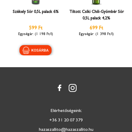
Székely Sör 0,5L palack 6%
Tiltott Csíki Chili-Gyömbér Sör
0,5L palack 4,2%
599 Ft
699 Ft
(1 198 Ft/l)
(1 398 Ft/l)
Elérhetőségeink:
+36 31 20 07 379
hazaszallito@hazaszallito.hu