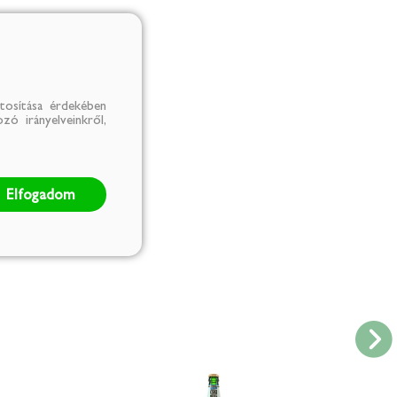
tosítása érdekében
zó irányelveinkről,
Elfogadom