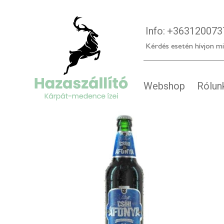
Info:
+363120073
Kérdés esetén hívjon mi
Webshop
Rólun