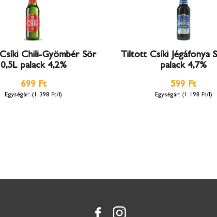
 Csíki Chili-Gyömbér Sör
Tiltott Csíki Jégáfonya 
0,5L palack 4,2%
palack 4,7%
699 Ft
599 Ft
(1 398 Ft/l)
(1 198 Ft/l)