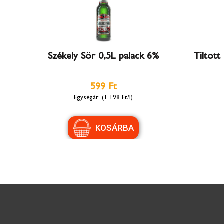
Székely Sör 0,5L palack 6%
Tiltott
599 Ft
(1 198 Ft/l)