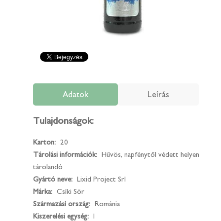
Adatok
Leírás
Tulajdonságok:
Karton:
20
Tárolási információk:
Hűvös, napfénytől védett helyen
tárolandó
Gyártó neve:
Lixid Project Srl
Márka:
Csíki Sör
Származási ország:
Románia
Kiszerelési egység:
l