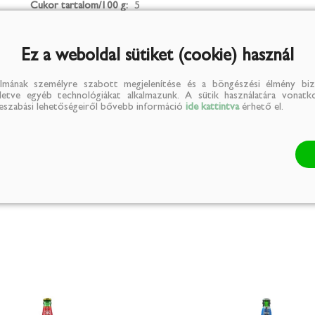
Cukor tartalom/100 g:
5
Fehérje tartalom/100 g:
0
Só tartalom/100 g:
0
Ez a weboldal sütiket (cookie) használ
lmának személyre szabott megjelenítése és a böngészési élmény biz
illetve egyéb technológiákat alkalmazunk. A sütik használatára vonatko
reszabási lehetőségeiről bővebb információ
ide kattintva
érhető el.