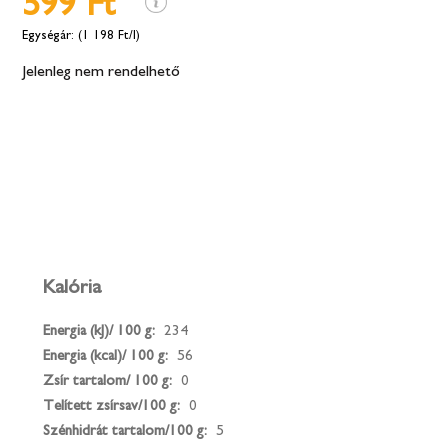
599 Ft
(1 198 Ft/l)
Jelenleg nem rendelhető
Kalória
Energia (kJ)/ 100 g:
234
Energia (kcal)/ 100 g:
56
Zsír tartalom/ 100 g:
0
Telített zsírsav/100 g:
0
Szénhidrát tartalom/100 g:
5