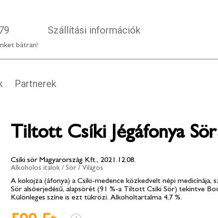
79
Szállítási információk
nket bátran!
k
Partnerek
Tiltott Csíki Jégáfonya Sö
Csíki sör Magyarország Kft., 2021.12.08.
Alkoholos italok
/
Sör
/
Világos
A kokojza (áfonya) a Csíki-medence közkedvelt népi medicínája, sz
Sör alsóerjedésű, alapsörét (91 %-a Tiltott Csíki Sör) tekintve Boc
Különleges színe is ezt tükrözi. Alkoholtartalma 4,7 %.