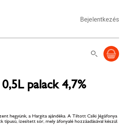
Bejelentkezés
r 0,5L palack 4,7%
ent hegyünk, a Hargita ajándéka. A Tiltott Csíki Jégáfonya
k típusú, ízesített sör, mely áfonyalé hozzáadásával készül.