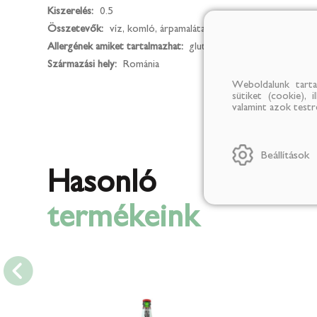
Kiszerelés:
0.5
Összetevők:
víz, komló, árpamaláta , áfonyás üdítőital
Allergének amiket tartalmazhat:
glutén
Származási hely:
Románia
Weboldalunk tarta
sütiket (cookie), 
valamint azok test
Beállítások
Hasonló
termékeink