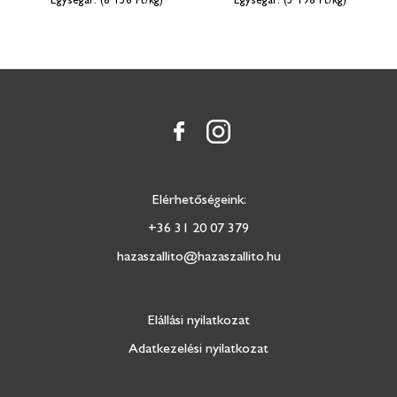
(8 156 Ft/kg)
(5 198 Ft/kg)
Elérhetőségeink:
+36 31 20 07 379
hazaszallito@hazaszallito.hu
Elállási nyilatkozat
Adatkezelési nyilatkozat