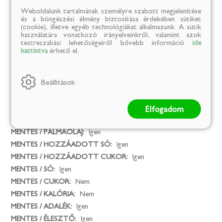
Weboldalunk tartalmának személyre szabott megjelenítése
és a böngészési élmény biztosítása érdekében sütiket
Mentes
(cookie), illetve egyéb technológiákat alkalmazunk. A sütik
használatára vonatkozó irányelveinkről, valamint azok
testreszabási lehetőségeiről bővebb információ
ide
Mesterséges színezék:
Igen
kattintva
érhető el.
MENTES / GLUTÉN:
Igen
MENTES / LAKTÓZ:
Igen
Beállítások
MENTES / TARTÓSÍTÓSZER:
Igen
MENTES / ÁLLATI EREDETŰ ÖSSZETEVŐ:
Nem
MENTES / GMO:
Igen
Elfogadom
MENTES / ALKOHOLMENTES:
Igen
MENTES / PÁLMAOLAJ:
Igen
MENTES / HOZZÁADOTT SÓ:
Igen
MENTES / HOZZÁADOTT CUKOR:
Igen
MENTES / SÓ:
Igen
MENTES / CUKOR:
Nem
MENTES / KALÓRIA:
Nem
MENTES / ADALÉK:
Igen
MENTES / ÉLESZTŐ:
Igen