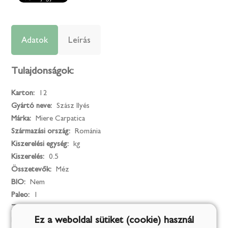
Adatok
Leírás
Tulajdonságok:
Karton:
12
Gyártó neve:
Szász Ilyés
Márka:
Miere Carpatica
Származási ország:
Románia
Kiszerelési egység:
kg
Kiszerelés:
0.5
Összetevők:
Méz
BIO:
Nem
Paleo:
1
Zsírszegény:
1
Ez a weboldal sütiket (cookie) használ
Egészséges életmód:
1