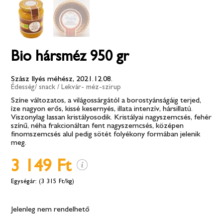
Bio hársméz 950 gr
Szász Ilyés méhész, 2021.12.08.
Édesség/ snack
/
Lekvár- méz-szirup
Színe változatos, a világossárgától a borostyánságáig terjed,
íze nagyon erős, kissé kesernyés, illata intenzív, hársillatú.
Viszonylag lassan kristályosodik. Kristályai nagyszemcsés, fehér
színű, néha frakcionáltan fent nagyszemcsés, középen
finomszemcsés alul pedig sötét folyékony formában jelenik
meg.
3 149 Ft
(3 315 Ft/kg)
Jelenleg nem rendelhető