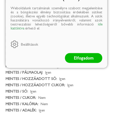
Egészséges életmód:
1
Weboldalunk tartalmának személyre szabott megjelenítése
és a böngészési élmény biztosítása érdekében sütiket
(cookie), illetve egyéb technológiákat alkalmazunk. A sütik
Mentes
használatára vonatkozó irányelveinkről, valamint azok
testreszabási lehetőségeiről bővebb információ
ide
kattintva
érhető el.
Mesterséges színezék:
Igen
MENTES / GLUTÉN:
Igen
MENTES / LAKTÓZ:
Igen
Beállítások
MENTES / TARTÓSÍTÓSZER:
Igen
MENTES / ÁLLATI EREDETŰ ÖSSZETEVŐ:
Nem
Elfogadom
MENTES / GMO:
Igen
MENTES / ALKOHOLMENTES:
Igen
MENTES / PÁLMAOLAJ:
Igen
MENTES / HOZZÁADOTT SÓ:
Igen
MENTES / HOZZÁADOTT CUKOR:
Igen
MENTES / SÓ:
Igen
MENTES / CUKOR:
Nem
MENTES / KALÓRIA:
Nem
MENTES / ADALÉK:
Igen