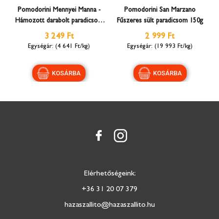
Pomodorini Mennyei Manna -
Pomodorini San Marzano
Hámozott darabolt paradicsom
Fűszeres sült paradicsom 150g
fűszerekkel 700g
3 249 Ft
2 999 Ft
(4 641 Ft/kg)
(19 993 Ft/kg)
Elérhetőségeink:
+36 31 20 07 379
hazaszallito@hazaszallito.hu