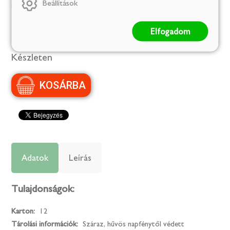
Beállítások
(4 499 Ft/kg)
Elfogadom
Szállítás:
1-2 munkanap
Készleten
Adatok
Leírás
Tulajdonságok:
Karton:
12
Tárolási információk:
Száraz, hűvös napfénytől védett