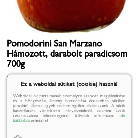
Pomodorini San Marzano
Hámozott, darabolt paradicsom
700g
Mannheim Anett kistermelő (Pomodorini Manufaktúra),
Ez a weboldal sütiket (cookie) használ
2021.12.08.
Tartós élelmiszer
/
Szószok
/
Paradicsomszósz
Weboldalunk tartalmának személyre szabott megjelenítése
Mind magyar és nemzetözi paradicsomos ételekhez ajánljuk:
és a böngészési élmény biztosítása érdekében sütiket
pizza, tészta, paradicsom leves, szószok, mártások, lecsó,
(cookie), illetve egyéb technológiákat alkalmazunk. A sütik
paprikás krumpli, pörkölt, töltött paprika és káposzta,
használatára vonatkozó irányelveinkről, valamint azok
paradicsomos húsgombóc, tikka masala, sűrített paradicsom
testreszabási lehetőségeiről bővebb információ
ide
helyett bármibe.
kattintva
érhető el.
3 149 Ft