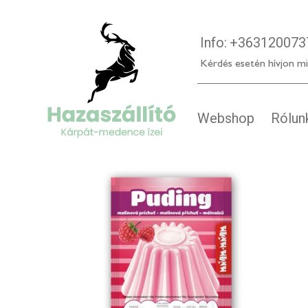
Info:
+363120073
Kérdés esetén hívjon mi
Webshop
Rólun