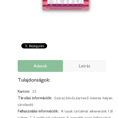
Adatok
Leírás
Tulajdonságok:
Karton:
35
Tárolási információk:
Száraz,hűvős,kártevő mentes helyen
tárolandó
Felhasználási információk:
A tasak tartalmát elkeverünk 1dl
tejben, 2-3 evőkanál cukorral. A maradék tejet felforraljuk