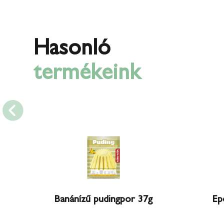
Hasonló
termékeink
Banánízű pudingpor 37g
Ep