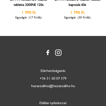
tabletta 2000NE 120x
kapszula 60x
1 990 Ft
1 790 Ft
(17 Ft/db)
(30 Ft/db)
Elérhetőségeink:
+36 31 20 07 379
hazaszallito@hazaszallito.hu
Elállási nyilatkozat