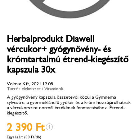
Herbalprodukt Diawell
vércukor+ gyógynövény- és
krómtartalmú étrend-kiegészítő
kapszula 30x
Volmix Kft, 2021.12.08.
Tartós élelmiszer
/
Vitaminok
A gyógynővény kapszula összetevői közül a Gymnema
sylvestre, a gyermekláncfű győkér és a króm hozzájárulhatnak
a vércukorszint normál értékének fenntartásához. Étrend-
kiegészítő.
2 390 Ft
(80 Ft/db)