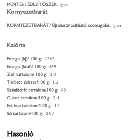
MENTES / ÉDESÍTŐSZER:
Igen
Környezetbarát
KÖRNYEZETBARÁT/ Újrahasznosítható csomagolás:
Igen
Kalória
Energia (kJ)/ 100 g:
1562
Energia (kcal)/ 100 g:
369
Zsír tartalom/ 100 g:
3.8
Telített zsírsav/100 g:
1.2
Szénhidrát tartalom/100 g:
68
Cukor tartalom/100 g:
2.4
Fehérje tartalom/100 g:
14
Só tartalom/100 g:
0.07
Hasonló