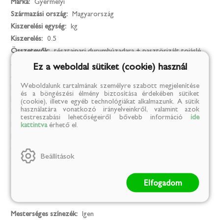
Márka:
Gyermelyi
Származási ország:
Magyarország
Kiszerelési egység:
kg
Kiszerelés:
0.5
Összetevők:
tésztaipari durumbúzadara + pasztörizált tojáslé
Allergének:
durumbúzadara (glutént tartalmaz), tojáslé
Ez a weboldal sütiket (cookie) használ
Allergének amiket tartalmazhat:
szója
Weboldalunk tartalmának személyre szabott megjelenítése
BIO:
Nem
és a böngészési élmény biztosítása érdekében sütiket
KETO:
0
(cookie), illetve egyéb technológiákat alkalmazunk. A sütik
használatára vonatkozó irányelveinkről, valamint azok
Inzulinrezisztencia:
0
testreszabási lehetőségeiről bővebb információ
ide
Paleo:
0
kattintva
érhető el.
Fehérje alapú:
0
Candida:
0
Beállítások
Zsírszegény:
0
Elfogadom
Mentes
Mesterséges színezék:
Igen