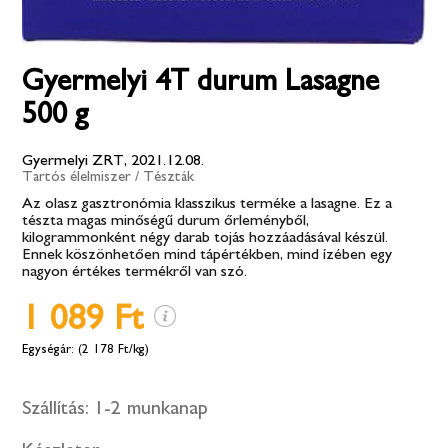
Gyermelyi 4T durum Lasagne
500 g
Gyermelyi ZRT, 2021.12.08.
Tartós élelmiszer
/
Tészták
Az olasz gasztronómia klasszikus terméke a lasagne. Ez a
tészta magas minőségű durum őrleményből,
kilogrammonként négy darab tojás hozzáadásával készül.
Ennek köszönhetően mind tápértékben, mind ízében egy
nagyon értékes termékről van szó.
1 089 Ft
(2 178 Ft/kg)
Szállítás:
1-2 munkanap