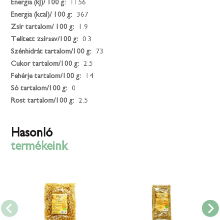
Energia (kJ)/ 100 g:
1156
Energia (kcal)/ 100 g:
367
Zsír tartalom/ 100 g:
1.9
Telített zsírsav/100 g:
0.3
Szénhidrát tartalom/100 g:
73
Cukor tartalom/100 g:
2.5
Fehérje tartalom/100 g:
14
Só tartalom/100 g:
0
Rost tartalom/100 g:
2.5
Hasonló
termékeink