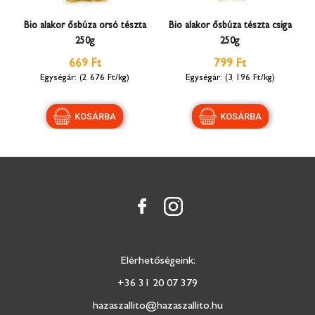
Bio alakor ősbúza orsó tészta
Bio alakor ősbúza tészta csiga
250g
250g
669 Ft
799 Ft
(2 676 Ft/kg)
(3 196 Ft/kg)
Elérhetőségeink:
+36 31 20 07 379
hazaszallito@hazaszallito.hu