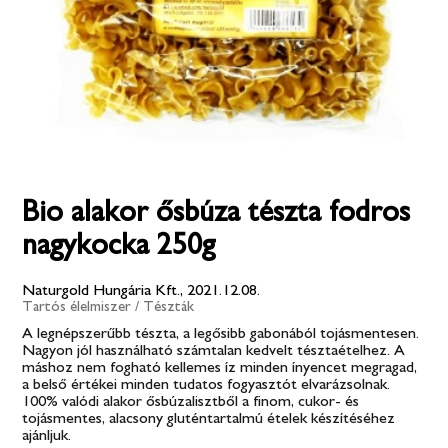
Bio alakor ősbúza tészta fodros
nagykocka 250g
Naturgold Hungária Kft., 2021.12.08.
Tartós élelmiszer
/
Tészták
A legnépszerűbb tészta, a legősibb gabonából tojásmentesen.
Nagyon jól használható számtalan kedvelt tésztaételhez. A
máshoz nem fogható kellemes íz minden ínyencet megragad,
a belső értékei minden tudatos fogyasztót elvarázsolnak.
100% valódi alakor ősbúzalisztből a finom, cukor- és
tojásmentes, alacsony gluténtartalmú ételek készítéséhez
ajánljuk.