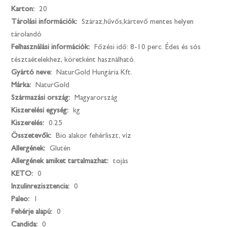
Karton:
20
Tárolási információk:
Száraz,hűvős,kártevő mentes helyen
tárolandó
Felhasználási információk:
Főzési idő: 8-10 perc. Édes és sós
tésztaételekhez, köretként használható.
Gyártó neve:
NaturGold Hungária Kft.
Márka:
NaturGold
Származási ország:
Magyarország
Kiszerelési egység:
kg
Kiszerelés:
0.25
Összetevők:
Bio alakor fehérliszt, víz
Allergének:
Glutén
Allergének amiket tartalmazhat:
tojás
KETO:
0
Inzulinrezisztencia:
0
Paleo:
1
Fehérje alapú:
0
Candida:
0