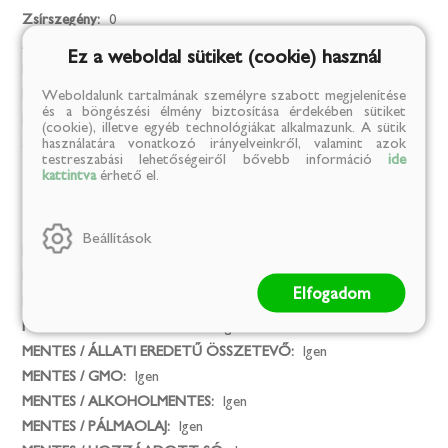
Zsírszegény:
0
Alakformálás:
0
Ez a weboldal sütiket (cookie) használ
BIO:
Igen
Egészséges életmód:
1
Weboldalunk tartalmának személyre szabott megjelenítése
és a böngészési élmény biztosítása érdekében sütiket
Fitt életmód:
1
(cookie), illetve egyéb technológiákat alkalmazunk. A sütik
használatára vonatkozó irányelveinkről, valamint azok
Származási hely:
Magyarország
testreszabási lehetőségeiről bővebb információ
ide
kattintva
érhető el.
Mentes
Beállítások
Mesterséges színezék:
Igen
MENTES / GLUTÉN:
Nem
Elfogadom
MENTES / LAKTÓZ:
Igen
MENTES / TARTÓSÍTÓSZER:
Igen
MENTES / ÁLLATI EREDETŰ ÖSSZETEVŐ:
Igen
MENTES / GMO:
Igen
MENTES / ALKOHOLMENTES:
Igen
MENTES / PÁLMAOLAJ:
Igen