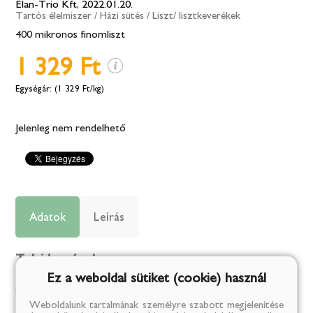
Elan-Trio Kft, 2022.01.20.
Tartós élelmiszer
/
Házi sütés
/
Liszt/ lisztkeverékek
400 mikronos finomliszt
1 329 Ft
(1 329 Ft/kg)
Jelenleg nem rendelhető
Adatok
Leírás
Tulajdonságok:
Ez a weboldal sütiket (cookie) használ
Karton:
10
Weboldalunk tartalmának személyre szabott megjelenítése
Tárolási információk:
száraz, hűvös, szellős helyen tárolandó