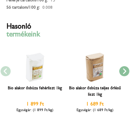
Fehérje tartalom/100 g:
15
Só tartalom/100 g:
0.008
Hasonló
termékeink
Bio alakor ősbúza fehérliszt 1kg
Bio alakor ősbúza teljes őrlésű
liszt 1kg
1 899 Ft
1 689 Ft
(1 899 Ft/kg)
(1 689 Ft/kg)