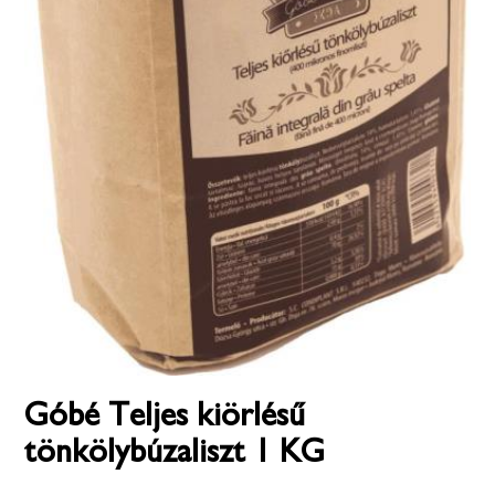
Góbé Teljes kiörlésű
tönkölybúzaliszt 1 KG