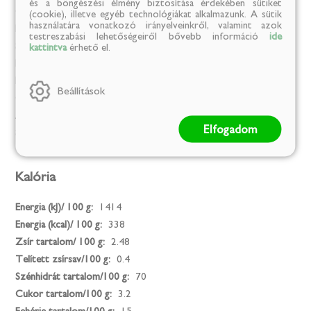
és a böngészési élmény biztosítása érdekében sütiket
Gyártó neve:
S.C. Condiplant .R.L.
(cookie), illetve egyéb technológiákat alkalmazunk. A sütik
használatára vonatkozó irányelveinkről, valamint azok
Márka:
GÓBÉ
testreszabási lehetőségeiről bővebb információ
ide
Származási ország:
Románia
kattintva
érhető el.
Kiszerelési egység:
kg
Kiszerelés:
1
Beállítások
Összetevők:
teljes kiörlésű tönkölybúzaliszt
Allergének:
Glutén
Elfogadom
Származási hely:
Románia
Kalória
Energia (kJ)/ 100 g:
1414
Energia (kcal)/ 100 g:
338
Zsír tartalom/ 100 g:
2.48
Telített zsírsav/100 g:
0.4
Szénhidrát tartalom/100 g:
70
Cukor tartalom/100 g:
3.2