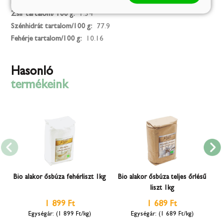
Energia (kJ)/ 100 g:
374
Zsír tartalom/ 100 g:
1.34
Szénhidrát tartalom/100 g:
77.9
Fehérje tartalom/100 g:
10.16
Hasonló
termékeink
Bio alakor ősbúza fehérliszt 1kg
Bio alakor ősbúza teljes őrlésű
liszt 1kg
1 899 Ft
1 689 Ft
(1 899 Ft/kg)
(1 689 Ft/kg)