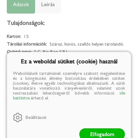
Adatok
Leírás
Tulajdonságok:
Karton:
15
Tárolási információk:
Száraz, hüvös, szellős helyen tárolandó.
Gyártó neve:
S.C. Rip Rop S.R.L.
Márka:
GÓBÉ
Ez a weboldal sütiket (cookie) használ
Származási ország:
Románia
Weboldalunk tartalmának személyre szabott megjelenítése
Kiszerelési egység:
kg
és a böngészési élmény biztosítása érdekében sütiket
Kiszerelés:
0.4
(cookie), illetve egyéb technológiákat alkalmazunk. A sütik
használatára vonatkozó irányelveinkről, valamint azok
Összetevők:
Búzaliszt, jódozott só, élesztő,
testreszabási lehetőségeiről bővebb információ
ide
kattintva
érhető el.
Allergének:
Glutén
Származási hely:
Románia
Beállítások
Kalória
Elfogadom