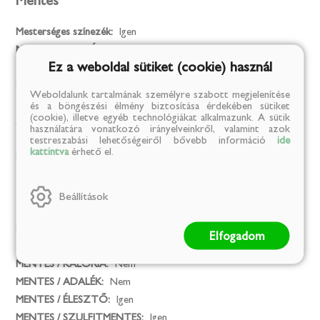
Mentes
Mesterséges színezék:
Igen
MENTES / GLUTÉN:
Igen
Ez a weboldal sütiket (cookie) használ
MENTES / LAKTÓZ:
Igen
MENTES / TARTÓSÍTÓSZER:
Igen
Weboldalunk tartalmának személyre szabott megjelenítése
MENTES / ÁLLATI EREDETŰ ÖSSZETEVŐ:
Igen
és a böngészési élmény biztosítása érdekében sütiket
(cookie), illetve egyéb technológiákat alkalmazunk. A sütik
Az összes allergéntől mentes termék:
Igen
használatára vonatkozó irányelveinkről, valamint azok
MENTES / GMO:
Igen
testreszabási lehetőségeiről bővebb információ
ide
kattintva
érhető el.
MENTES / ALKOHOLMENTES:
Igen
MENTES / PÁLMAOLAJ:
Igen
MENTES / HOZZÁADOTT SÓ:
Igen
Beállítások
MENTES / HOZZÁADOTT CUKOR:
Nem
MENTES / SÓ:
Igen
Elfogadom
MENTES / CUKOR:
Nem
MENTES / KALÓRIA:
Nem
MENTES / ADALÉK:
Nem
MENTES / ÉLESZTŐ:
Igen
MENTES / SZULFITMENTES:
Igen