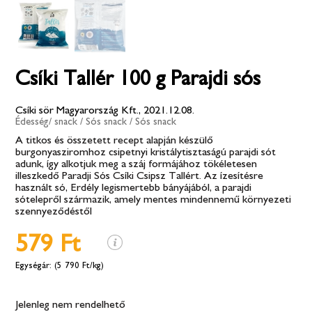
Csíki Tallér 100 g Parajdi sós
Csíki sör Magyarország Kft., 2021.12.08.
Édesség/ snack
/
Sós snack
/
Sós snack
A titkos és összetett recept alapján készülő
burgonyasziromhoz csipetnyi kristálytisztaságú parajdi sót
adunk, így alkotjuk meg a száj formájához tökéletesen
illeszkedő Paradji Sós Csíki Csipsz Tallért. Az ízesítésre
használt só, Erdély legismertebb bányájából, a parajdi
sótelepről származik, amely mentes mindennemű környezeti
szennyeződéstől
579 Ft
(5 790 Ft/kg)
Jelenleg nem rendelhető