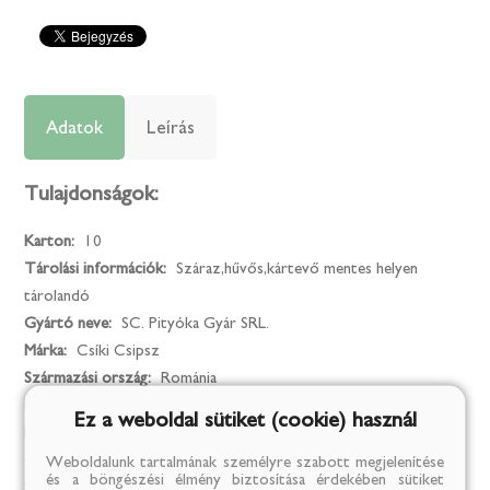
Adatok
Leírás
Tulajdonságok:
Karton:
10
Tárolási információk:
Száraz,hűvős,kártevő mentes helyen
tárolandó
Gyártó neve:
SC. Pityóka Gyár SRL.
Márka:
Csíki Csipsz
Származási ország:
Románia
Kiszerelési egység:
kg
Ez a weboldal sütiket (cookie) használ
Kiszerelés:
0.1
Összetevők:
burgonyaszirom, napraforgóolaj,só
Weboldalunk tartalmának személyre szabott megjelenítése
és a böngészési élmény biztosítása érdekében sütiket
Származási hely:
Románia