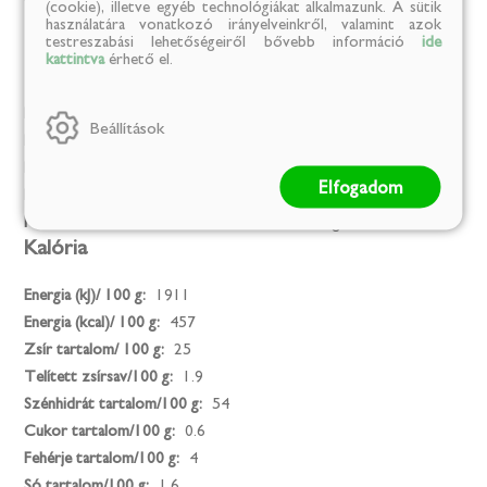
(cookie), illetve egyéb technológiákat alkalmazunk. A sütik
használatára vonatkozó irányelveinkről, valamint azok
testreszabási lehetőségeiről bővebb információ
ide
kattintva
érhető el.
Mentes
Mesterséges színezék:
Igen
Beállítások
MENTES / GLUTÉN:
Igen
MENTES / LAKTÓZ:
Igen
Elfogadom
MENTES / TARTÓSÍTÓSZER:
Igen
MENTES / ÁLLATI EREDETŰ ÖSSZETEVŐ:
Igen
Kalória
Energia (kJ)/ 100 g:
1911
Energia (kcal)/ 100 g:
457
Zsír tartalom/ 100 g:
25
Telített zsírsav/100 g:
1.9
Szénhidrát tartalom/100 g:
54
Cukor tartalom/100 g:
0.6
Fehérje tartalom/100 g:
4
Só tartalom/100 g:
1.6