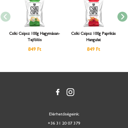
Csíki Csipsz 100g Hagymásan-
Csíki Csipsz 100g Paprikás
Tejfölös
Hangulat
849 Ft
849 Ft
Elérhetőségeink:
+36 31 20 07 379