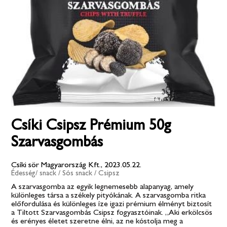
Csíki Csipsz Prémium 50g
Szarvasgombás
Csíki sör Magyarország Kft., 2023.05.22.
Édesség/ snack
/
Sós snack
/
Csipsz
A szarvasgomba az egyik legnemesebb alapanyag, amely
különleges társa a székely pityókának. A szarvasgomba ritka
előfordulása és különleges íze igazi prémium élményt biztosít
a Tiltott Szarvasgombás Csipsz fogyasztóinak. „Aki erkölcsös
és erényes életet szeretne élni, az ne kóstolja meg a