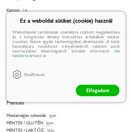
Karton:
16
Tárolási információk:
Száraz,hűvős,kártevő mentes helyen
Ez a weboldal sütiket (cookie) használ
tárolandó
Weboldalunk tartalmának személyre szabott megjelenítése
Gyártó neve:
SC. Pityóka Gyár SRL.
és a böngészési élmény biztosítása érdekében sütiket
Márka:
Csíki Csipsz
(cookie), illetve egyéb technológiákat alkalmazunk. A sütik
használatára vonatkozó irányelveinkről, valamint azok
Származási ország:
Románia
testreszabási lehetőségeiről bővebb információ
ide
Kiszerelési egység:
kg
kattintva
érhető el.
Kiszerelés:
0.05
Összetevők:
burgonya(60%), napraforgóolaj(34%),
Beállítások
szarvasgombát tartalmazó fűszerkeverék.
Származási hely:
Románia
Elfogadom
Mentes
Mesterséges színezék:
Igen
MENTES / GLUTÉN:
Igen
MENTES / LAKTÓZ:
Igen