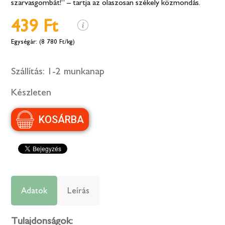
szarvasgombát!” – tartja az olaszosan székely közmondás.
439 Ft
(8 780 Ft/kg)
Szállítás:
1-2 munkanap
Készleten
Adatok
Leírás
Tulajdonságok: