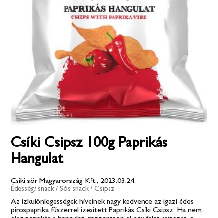
Csíki Csipsz 100g Paprikás
Hangulat
Csíki sör Magyarország Kft., 2023.03.24.
Édesség/ snack
/
Sós snack
/
Csipsz
Az ízkülönlegességek híveinek nagy kedvence az igazi édes
pirospaprika fűszerrel ízesített Paprikás Csíki Csipsz. Ha nem
elég paprikás a hangulat, roppantson el egy falat csipszet, a