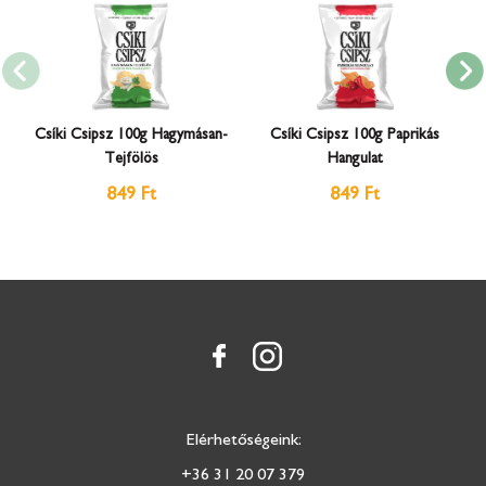
Csíki Csipsz 100g Hagymásan-
Csíki Csipsz 100g Paprikás
Tejfölös
Hangulat
849 Ft
849 Ft
Elérhetőségeink:
+36 31 20 07 379