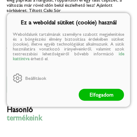
változás már rövid időn belül észlelhető lesz! Ajánlott
sörkíséret: Tiltott Csíki Sör
Ez a weboldal sütiket (cookie) használ
849 Ft
Weboldalunk tartalmának személyre szabott megjelenítése
és a böngészési élmény biztosítása érdekében sütiket
(cookie), illetve egyéb technológiákat alkalmazunk. A sütik
Jelenleg nem rendelhető
használatára vonatkozó irányelveinkről, valamint azok
testreszabási lehetőségeiről bővebb információ
ide
kattintva
érhető el.
Beállítások
Adatok
Leírás
Elfogadom
Hasonló
termékeink