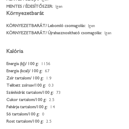
MENTES / ÉDESÍTŐSZER:
Igen
Környezetbarát
KÖRNYEZETBARÁT/ Lebomló csomagolás:
Igen
KÖRNYEZETBARÁT/ Újrahasznosítható csomagolás:
Igen
Kalória
Energia (kJ)/ 100 g:
1156
Energia (kcal)/ 100 g:
67
Zsír tartalom/ 100 g:
1.9
Telített zsírsav/100 g:
0.3
Szénhidrát tartalom/100 g:
73
Cukor tartalom/100 g:
2.5
Fehérje tartalom/100 g:
14
Só tartalom/100 g:
0
Rost tartalom/100 g:
2.5