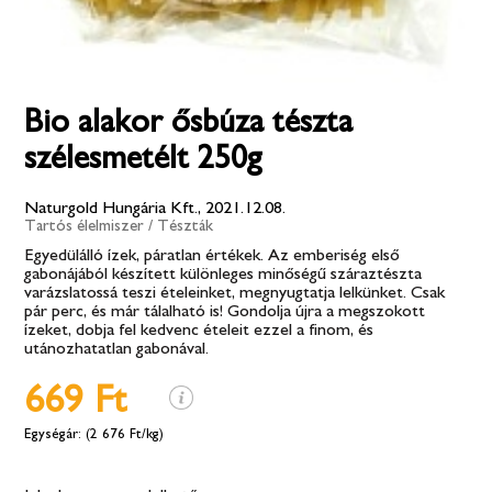
Bio alakor ősbúza tészta
szélesmetélt 250g
Naturgold Hungária Kft., 2021.12.08.
Tartós élelmiszer
/
Tészták
Egyedülálló ízek, páratlan értékek. Az emberiség első
gabonájából készített különleges minőségű száraztészta
varázslatossá teszi ételeinket, megnyugtatja lelkünket. Csak
pár perc, és már tálalható is! Gondolja újra a megszokott
ízeket, dobja fel kedvenc ételeit ezzel a finom, és
utánozhatatlan gabonával.
669 Ft
(2 676 Ft/kg)