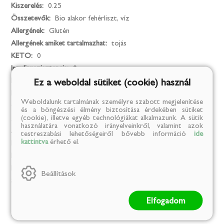
Kiszerelés:
0.25
Összetevők:
Bio alakor fehérliszt, víz
Allergének:
Glutén
Allergének amiket tartalmazhat:
tojás
KETO:
0
Inzulinrezisztencia:
0
Paleo:
1
Ez a weboldal sütiket (cookie) használ
Fehérje alapú:
0
Weboldalunk tartalmának személyre szabott megjelenítése
Candida:
0
és a böngészési élmény biztosítása érdekében sütiket
(cookie), illetve egyéb technológiákat alkalmazunk. A sütik
Zsírszegény:
0
használatára vonatkozó irányelveinkről, valamint azok
Alakformálás:
0
testreszabási lehetőségeiről bővebb információ
ide
kattintva
érhető el.
BIO:
Igen
Egészséges életmód:
1
Fitt életmód:
1
Beállítások
Származási hely:
Magyarország
Elfogadom
Mentes