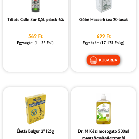
Tiltott Csíki Sör 0,5L palack 6%
Góbé Hecserli tea 20 tasak
569 Ft
699 Ft
(1 138 Ft/l)
(17 475 Ft/kg)
Életfa Bulgur 2*125g
Dr. M Kézi mosogató 500ml
menta&csalán&citromfű