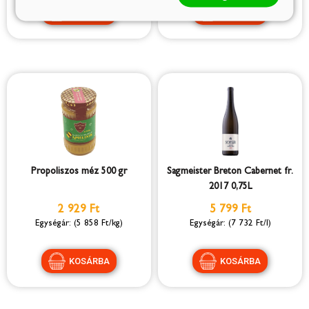
Propoliszos méz 500 gr
Sagmeister Breton Cabernet fr.
2017 0,75L
2 929 Ft
5 799 Ft
(5 858 Ft/kg)
(7 732 Ft/l)