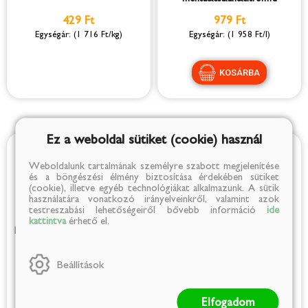
429 Ft
979 Ft
(1 716 Ft/kg)
(1 958 Ft/l)
Ez a weboldal sütiket (cookie) használ
Weboldalunk tartalmának személyre szabott megjelenítése
és a böngészési élmény biztosítása érdekében sütiket
(cookie), illetve egyéb technológiákat alkalmazunk. A sütik
használatára vonatkozó irányelveinkről, valamint azok
testreszabási lehetőségeiről bővebb információ
ide
kattintva
érhető el.
Kutyagumi-gyűjtő tasak lebomló
Ooops! Classic Sensitive papír
150 db
zsebkendő 90db
Beállítások
1 599 Ft
449 Ft
(11 Ft/db)
(5 Ft/db)
Elfogadom