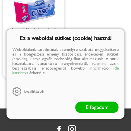
Ooops! Classic Sensitive 8
tekercses Toalettpapír 3 réteg
Ez a weboldal sütiket (cookie) használ
1 489 Ft
Weboldalunk tartalmának személyre szabott megjelenítése
(186 Ft/db)
és a böngészési élmény biztosítása érdekében sütiket
(cookie), illetve egyéb technológiákat alkalmazunk. A sütik
használatára vonatkozó irányelveinkről, valamint azok
testreszabási lehetőségeiről bővebb információ
ide
kattintva
érhető el.
Beállítások
Elfogadom