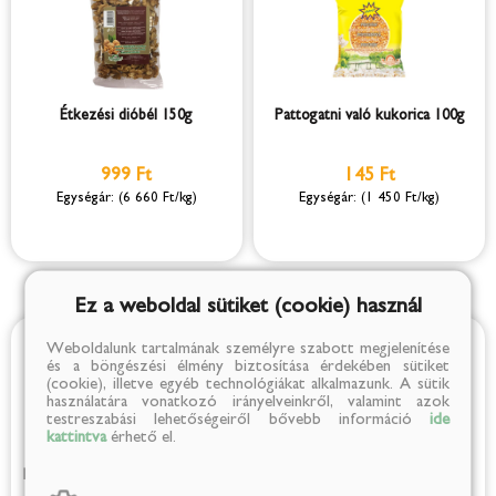
Étkezési dióbél 150g
Pattogatni való kukorica 100g
999 Ft
145 Ft
(6 660 Ft/kg)
(1 450 Ft/kg)
Ez a weboldal sütiket (cookie) használ
Weboldalunk tartalmának személyre szabott megjelenítése
és a böngészési élmény biztosítása érdekében sütiket
(cookie), illetve egyéb technológiákat alkalmazunk. A sütik
használatára vonatkozó irányelveinkről, valamint azok
testreszabási lehetőségeiről bővebb információ
ide
kattintva
érhető el.
Pörkölt, sós földimogyoró 100g
Pörkölt, sózott pisztácia 70g