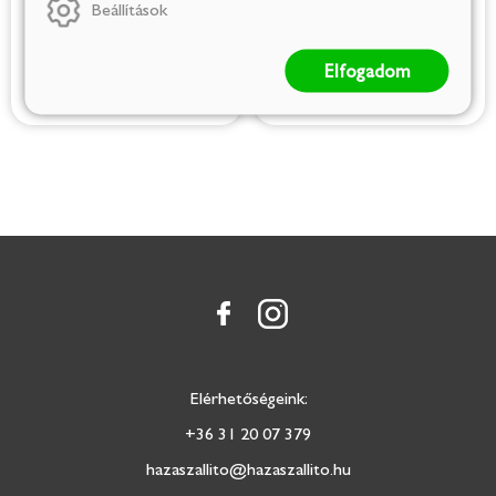
JUMBO
Beállítások
229 Ft
629 Ft
(2 290 Ft/kg)
(8 986 Ft/kg)
Elfogadom
Elérhetőségeink:
+36 31 20 07 379
hazaszallito@hazaszallito.hu