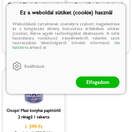
Ooops! Classic Sensitive papír
Ooops! Excellence Lotioned
zsebkendő 90db
dobozos 4 rétegű papír
Ez a weboldal sütiket (cookie) használ
zsebkendő 80 db
449 Ft
849 Ft
Weboldalunk tartalmának személyre szabott megjelenítése
(5 Ft/db)
(11 Ft/db)
és a böngészési élmény biztosítása érdekében sütiket
(cookie), illetve egyéb technológiákat alkalmazunk. A sütik
használatára vonatkozó irányelveinkről, valamint azok
testreszabási lehetőségeiről bővebb információ
ide
kattintva
érhető el.
Beállítások
Elfogadom
Ooops! Maxi konyhai papírtörlő
2 rétegű 1 tekercs
1 399 Ft