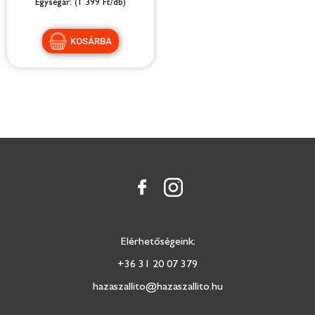
(1 399 Ft/db)
Elérhetőségeink:
+36 31 20 07 379
hazaszallito@hazaszallito.hu