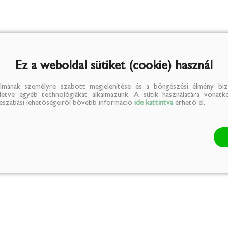
Ez a weboldal sütiket (cookie) használ
lmának személyre szabott megjelenítése és a böngészési élmény biz
illetve egyéb technológiákat alkalmazunk. A sütik használatára vonatko
reszabási lehetőségeiről bővebb információ
ide kattintva
érhető el.