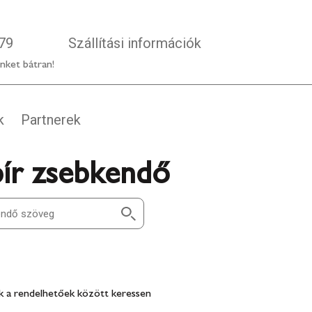
79
Szállítási információk
nket bátran!
k
Partnerek
pír zsebkendő
 a rendelhetőek között keressen