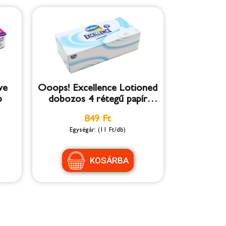
ve
Ooops! Excellence Lotioned
b
dobozos 4 rétegű papír
zsebkendő 80 db
849 Ft
(11 Ft/db)