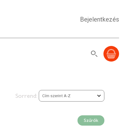
Bejelentkezés
Sorrend:
Szűrők