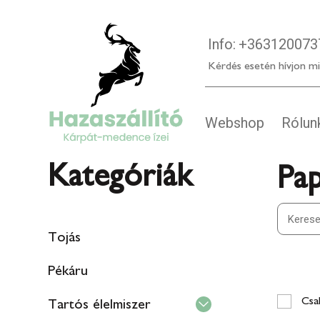
Info:
+363120073
Kérdés esetén hívjon mi
Webshop
Rólun
Kategóriák
Pa
Tojás
Pékáru
Csak
Tartós élelmiszer