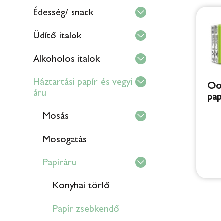
Édesség/ snack
Üdítő italok
Alkoholos italok
Háztartási papír és vegyi
Ooo
áru
pap
Mosás
Mosogatás
Papíráru
Konyhai törlő
Papír zsebkendő