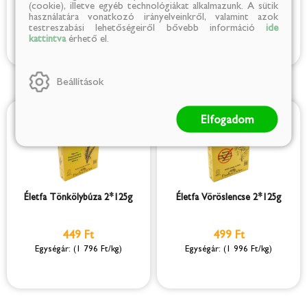
(1 916 Ft/kg)
(3 116 Ft/kg)
(cookie), illetve egyéb technológiákat alkalmazunk. A sütik
használatára vonatkozó irányelveinkről, valamint azok
testreszabási lehetőségeiről bővebb információ
ide
kattintva
érhető el.
Beállítások
Elfogadom
Életfa Tönkölybúza 2*125g
Életfa Vöröslencse 2*125g
449 Ft
499 Ft
(1 796 Ft/kg)
(1 996 Ft/kg)