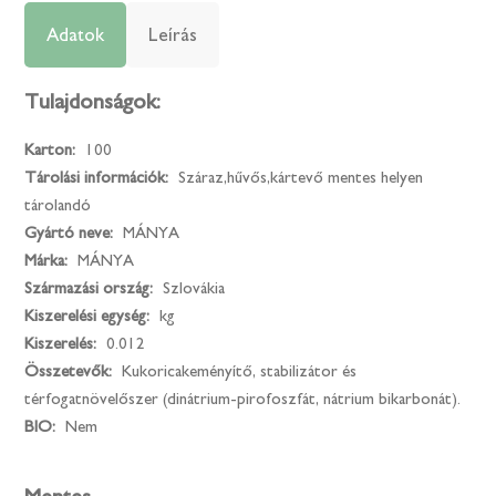
Adatok
Leírás
Tulajdonságok:
Karton:
100
Tárolási információk:
Száraz,hűvős,kártevő mentes helyen
tárolandó
Gyártó neve:
MÁNYA
Márka:
MÁNYA
Származási ország:
Szlovákia
Kiszerelési egység:
kg
Kiszerelés:
0.012
Összetevők:
Kukoricakeményítő, stabilizátor és
térfogatnövelőszer (dinátrium-pirofoszfát, nátrium bikarbonát).
BIO:
Nem