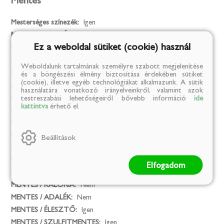
Mentes
Mesterséges színezék:
Igen
MENTES / GLUTÉN:
Nem
Ez a weboldal sütiket (cookie) használ
MENTES / LAKTÓZ:
Igen
MENTES / TARTÓSÍTÓSZER:
Igen
Weboldalunk tartalmának személyre szabott megjelenítése
MENTES / ÁLLATI EREDETŰ ÖSSZETEVŐ:
Igen
és a böngészési élmény biztosítása érdekében sütiket
(cookie), illetve egyéb technológiákat alkalmazunk. A sütik
Az összes allergéntől mentes termék:
Nem
használatára vonatkozó irányelveinkről, valamint azok
MENTES / GMO:
Igen
testreszabási lehetőségeiről bővebb információ
ide
kattintva
érhető el.
MENTES / ALKOHOLMENTES:
Igen
MENTES / PÁLMAOLAJ:
Igen
MENTES / HOZZÁADOTT SÓ:
Igen
Beállítások
MENTES / HOZZÁADOTT CUKOR:
Igen
MENTES / SÓ:
Nem
Elfogadom
MENTES / CUKOR:
Nem
MENTES / KALÓRIA:
Nem
MENTES / ADALÉK:
Nem
MENTES / ÉLESZTŐ:
Igen
MENTES / SZULFITMENTES:
Igen