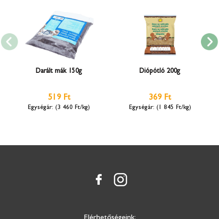
Darált mák 150g
Diópótló 200g
519 Ft
369 Ft
(3 460 Ft/kg)
(1 845 Ft/kg)
Elérhetőségeink: