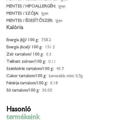
MENTES / HIPOALLERGÉN:
Igen
MENTES / SZÓJA:
Igen
MENTES / ÉDESÍTŐSZER:
Igen
Kalória
Energia (kJ)/ 100 g:
758.2
Energia (kcal)/ 100 g:
151.2
Zsír tartalom/ 100 g:
0.3
Telített zsírsav/100 g:
0.11
Szénhidrát tartalom/100 g:
43.7
Cukor tartalom/100 g:
kevesebb mint 0,5g
Fehérje tartalom/100 g:
0.18
Só tartalom/100 g:
30.05
Hasonló
termékeink