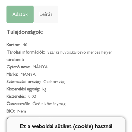
Adatok
Leírás
Tulajdonságok:
Karton:
40
Tárolási információk:
Száraz,hűvős,kártevő mentes helyen
tárolandó
Gyártó neve:
MÁNYA
Márka:
MÁNYA
Származási ország:
Csehország
Kiszerelési egység:
kg
Kiszerelés:
0.02
Összetevők:
Őrölt köménymag
BIO:
Nem
Származási hely:
Szlovákia
Ez a weboldal sütiket (cookie) használ