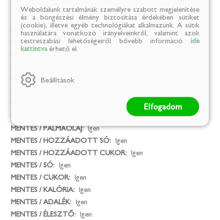
Mentes
Weboldalunk tartalmának személyre szabott megjelenítése
és a böngészési élmény biztosítása érdekében sütiket
(cookie), illetve egyéb technológiákat alkalmazunk. A sütik
Mesterséges színezék:
Igen
használatára vonatkozó irányelveinkről, valamint azok
testreszabási lehetőségeiről bővebb információ
ide
MENTES / GLUTÉN:
Igen
kattintva
érhető el.
MENTES / LAKTÓZ:
Igen
MENTES / TARTÓSÍTÓSZER:
Igen
Beállítások
MENTES / ÁLLATI EREDETŰ ÖSSZETEVŐ:
Igen
Az összes allergéntől mentes termék:
Igen
MENTES / GMO:
Igen
Elfogadom
MENTES / ALKOHOLMENTES:
Igen
MENTES / PÁLMAOLAJ:
Igen
MENTES / HOZZÁADOTT SÓ:
Igen
MENTES / HOZZÁADOTT CUKOR:
Igen
MENTES / SÓ:
Igen
MENTES / CUKOR:
Igen
MENTES / KALÓRIA:
Igen
MENTES / ADALÉK:
Igen
MENTES / ÉLESZTŐ:
Igen