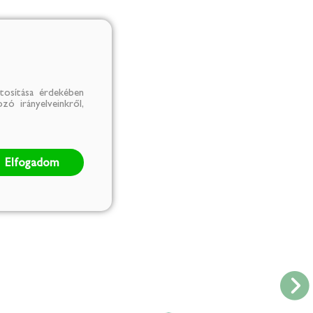
tosítása érdekében
zó irányelveinkről,
Elfogadom