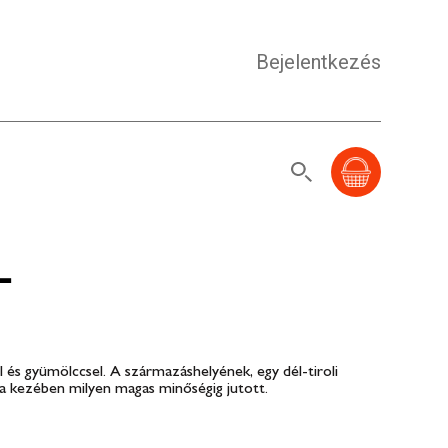
Bejelentkezés
L
l és gyümölccsel. A származáshelyének, egy dél-tiroli
da kezében milyen magas minőségig jutott.