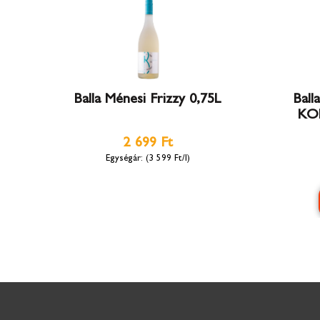
Balla Ménesi Frizzy 0,75L
Ball
KOL
2 699 Ft
(3 599 Ft/l)