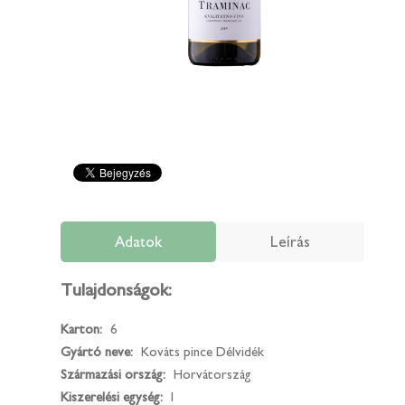
Adatok
Leírás
Tulajdonságok:
Karton:
6
Gyártó neve:
Kováts pince Délvidék
Származási ország:
Horvátország
Kiszerelési egység:
l