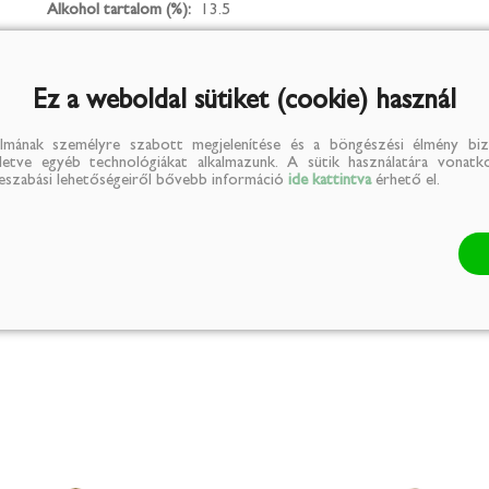
Alkohol tartalom (%):
13.5
Ez a weboldal sütiket (cookie) használ
lmának személyre szabott megjelenítése és a böngészési élmény biz
illetve egyéb technológiákat alkalmazunk. A sütik használatára vonatko
reszabási lehetőségeiről bővebb információ
ide kattintva
érhető el.