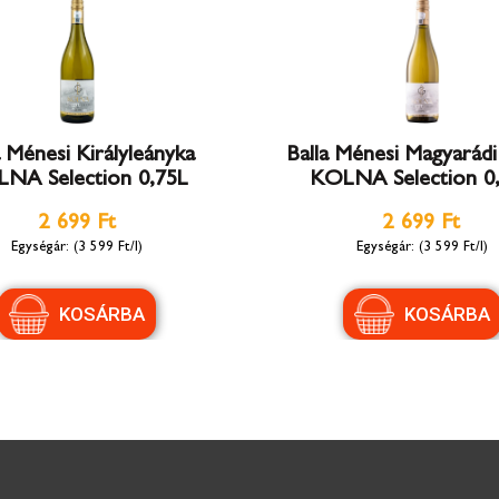
a Ménesi Királyleányka
Balla Ménesi Magyarád
NA Selection 0,75L
KOLNA Selection 0
2 699 Ft
2 699 Ft
(3 599 Ft/l)
(3 599 Ft/l)