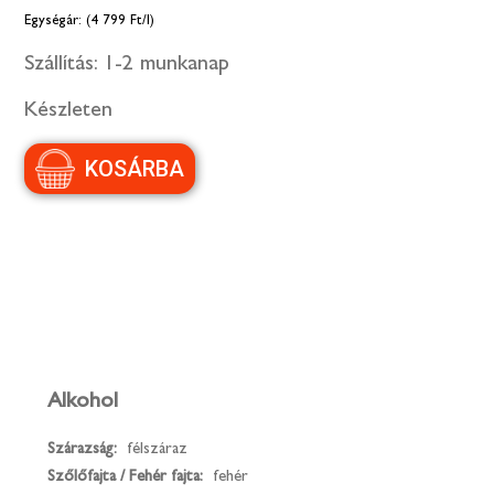
(4 799 Ft/l)
Szállítás:
1-2 munkanap
Készleten
Alkohol
Szárazság:
félszáraz
Szőlőfajta / Fehér fajta:
fehér