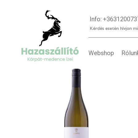
Info:
+363120073
Kérdés esetén hívjon mi
Webshop
Rólun