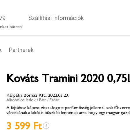
79
Szállítási információk
nket bátran!
k
Partnerek
Kováts Tramini 2020 0,75
Kárpátia Borház Kft., 2022.03.23.
Alkoholos italok
/
Bor
/
Fehér
A fajtához képest visszafogott parfümösség jellemzi, sok fűszerre
városkának a lakói is büszkék lennének arra, hogy egy magyar gaz
3 599 Ft