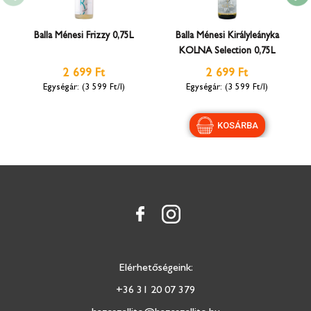
Balla Ménesi Frizzy 0,75L
Balla Ménesi Királyleányka
KOLNA Selection 0,75L
2 699 Ft
2 699 Ft
(3 599 Ft/l)
(3 599 Ft/l)
Elérhetőségeink:
+36 31 20 07 379