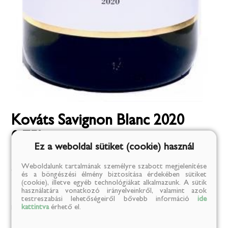
Kováts Savignon Blanc 2020
0,75L
Ez a weboldal sütiket (cookie) használ
Kárpátia Borház Kft., 2022.03.23.
Weboldalunk tartalmának személyre szabott megjelenítése
Alkoholos italok
/
Bor
/
Fehér
és a böngészési élmény biztosítása érdekében sütiket
(cookie), illetve egyéb technológiákat alkalmazunk. A sütik
2 729 Ft
használatára vonatkozó irányelveinkről, valamint azok
testreszabási lehetőségeiről bővebb információ
ide
kattintva
érhető el.
(3 639 Ft/l)