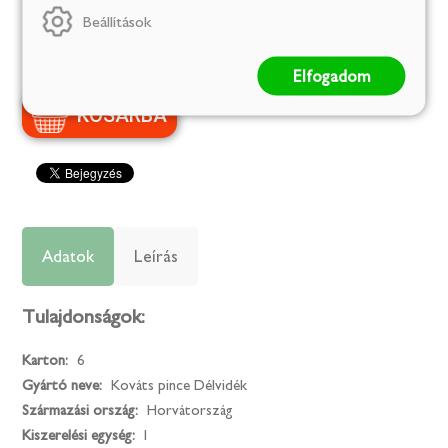
Szállítás:
1-2 munkanap
Beállítások
Készleten
Elfogadom
Adatok
Leírás
Tulajdonságok:
Karton:
6
Gyártó neve:
Kováts pince Délvidék
Származási ország:
Horvátország
Kiszerelési egység:
l