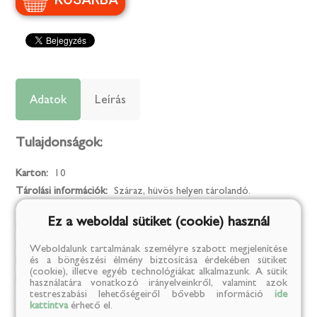
Adatok
Leírás
Tulajdonságok:
Karton:
10
Tárolási információk:
Száraz, hüvös helyen tárolandó.
Gyártó neve:
Tona Hungary Kft
Ez a weboldal sütiket (cookie) használ
Márka:
Kertike
Származási ország:
Szlovákia
Weboldalunk tartalmának személyre szabott megjelenítése
és a böngészési élmény biztosítása érdekében sütiket
Kiszerelési egység:
kg
(cookie), illetve egyéb technológiákat alkalmazunk. A sütik
Kiszerelés:
0.135
használatára vonatkozó irányelveinkről, valamint azok
testreszabási lehetőségeiről bővebb információ
ide
Összetevők:
darált chili paprika (70%), darált édes paprika (18%),
kattintva
érhető el.
étkezési só (10%), sűrítőanyag (xantán-gumi), étkezési sav