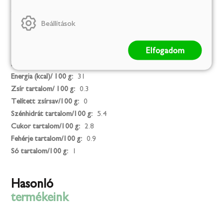
(citromsav), tartósítószer (kálium szorbát)
Beállítások
Kalória
Elfogadom
Energia (kJ)/ 100 g:
131
Energia (kcal)/ 100 g:
31
Zsír tartalom/ 100 g:
0.3
Telített zsírsav/100 g:
0
Szénhidrát tartalom/100 g:
5.4
Cukor tartalom/100 g:
2.8
Fehérje tartalom/100 g:
0.9
Só tartalom/100 g:
1
Hasonló
termékeink