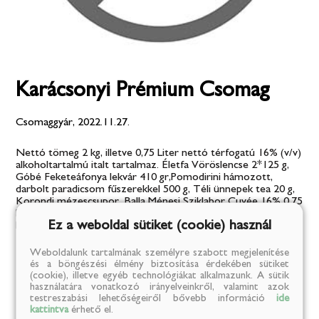
Karácsonyi Prémium Csomag
Csomaggyár, 2022.11.27.
Nettó tömeg 2 kg, illetve 0,75 Liter nettó térfogatú 16% (v/v)
alkoholtartalmú italt tartalmaz. Életfa Vöröslencse 2*125 g,
Góbé Feketeáfonya lekvár 410 gr,Pomodirini hámozott,
darbolt paradicsom fűszerekkel 500 g, Téli ünnepek tea 20 g,
Korondi mézescsupor, Balla Ménesi Sziklabor Cuvée 16% 0.75
l, Góbé Fenyőrügy szörp 500 ml, Góbé Körömvirág
Ez a weboldal sütiket (cookie) használ
háziszappan 100 g, Dióbél akácmézben 220 g.
Weboldalunk tartalmának személyre szabott megjelenítése
24 500 Ft
és a böngészési élmény biztosítása érdekében sütiket
(cookie), illetve egyéb technológiákat alkalmazunk. A sütik
használatára vonatkozó irányelveinkről, valamint azok
testreszabási lehetőségeiről bővebb információ
ide
Szállítás:
1-2 munkanap
kattintva
érhető el.