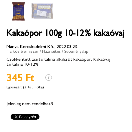
Kakaópor 100g 10-12% kakaóvaj
Mánya Kereskedelmi Kft., 2022.03.23.
Tartós élelmiszer
/
Házi sütés
/
Süteményalap
Csökkentett zsírtartalmú alkalizált kakaópor. Kakaóvaj
tartalma 10-12%.
345 Ft
(3 450 Ft/kg)
Jelenleg nem rendelhető