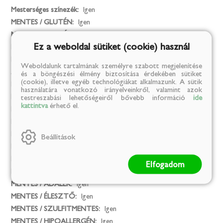
Mesterséges színezék:
Igen
MENTES / GLUTÉN:
Igen
MENTES / LAKTÓZ:
Igen
Ez a weboldal sütiket (cookie) használ
MENTES / TARTÓSÍTÓSZER:
Igen
MENTES / ÁLLATI EREDETŰ ÖSSZETEVŐ:
Igen
Weboldalunk tartalmának személyre szabott megjelenítése
Az összes allergéntől mentes termék:
Igen
és a böngészési élmény biztosítása érdekében sütiket
(cookie), illetve egyéb technológiákat alkalmazunk. A sütik
MENTES / GMO:
Igen
használatára vonatkozó irányelveinkről, valamint azok
MENTES / ALKOHOLMENTES:
Igen
testreszabási lehetőségeiről bővebb információ
ide
kattintva
érhető el.
MENTES / PÁLMAOLAJ:
Igen
MENTES / HOZZÁADOTT SÓ:
Igen
MENTES / HOZZÁADOTT CUKOR:
Igen
Beállítások
MENTES / SÓ:
Igen
MENTES / CUKOR:
Igen
Elfogadom
MENTES / KALÓRIA:
Igen
MENTES / ADALÉK:
Igen
MENTES / ÉLESZTŐ:
Igen
MENTES / SZULFITMENTES:
Igen
MENTES / HIPOALLERGÉN:
Igen