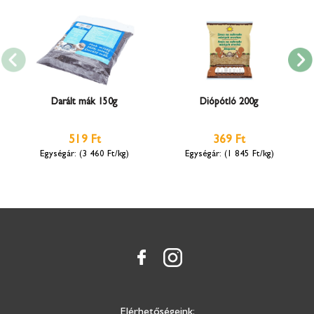
Darált mák 150g
Diópótló 200g
519 Ft
369 Ft
(3 460 Ft/kg)
(1 845 Ft/kg)
Elérhetőségeink: