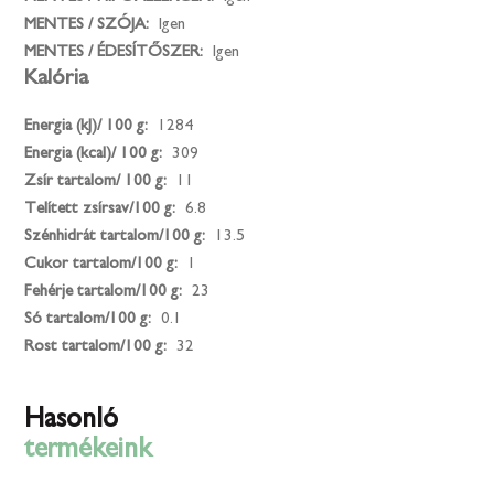
MENTES / SZÓJA:
Igen
MENTES / ÉDESÍTŐSZER:
Igen
Kalória
Energia (kJ)/ 100 g:
1284
Energia (kcal)/ 100 g:
309
Zsír tartalom/ 100 g:
11
Telített zsírsav/100 g:
6.8
Szénhidrát tartalom/100 g:
13.5
Cukor tartalom/100 g:
1
Fehérje tartalom/100 g:
23
Só tartalom/100 g:
0.1
Rost tartalom/100 g:
32
Hasonló
termékeink