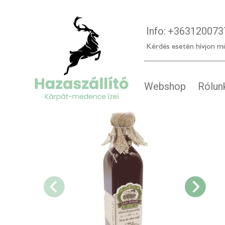
Info:
+363120073
Kérdés esetén hívjon mi
Webshop
Rólun