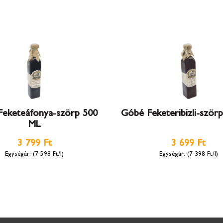
eketeáfonya-szörp 500
Góbé Feketeribizli-ször
ML
3 799 Ft
3 699 Ft
(7 598 Ft/l)
(7 398 Ft/l)