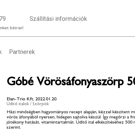
79
Szállítási információk
nket bátran!
k
Partnerek
Góbé Vörösáfonyaszörp 
Elan-Trio Kft, 2022.01.20.
Üdítő italok
/
Szörpök
Házi minőségben hagyományos recept alapján, kézzel készített 
vörös áfonyából nyersen, hidegen sajtolva készül. Így megőrzi a fr
jótékony hatását, vitamintartalmát. Üdítő ital elkészítéséhez 500 m
szerint.