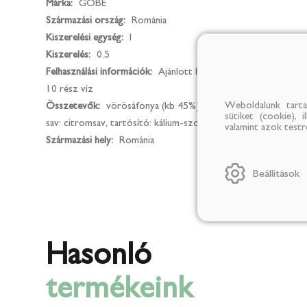
Márka:
GÓBÉ
Származási ország:
Románia
Kiszerelési egység:
l
Kiszerelés:
0.5
Felhasználási információk:
Ajánlott higitás 1 rész szörp+
10 rész víz
Weboldalunk tarta
Összetevők:
vörösáfonya (kb 45%), víz, cukor, étkezési
sütiket (cookie), 
sav: citromsav, tartósító: kálium-szorbát.
valamint azok test
Származási hely:
Románia
Beállítások
Hasonló
termékeink