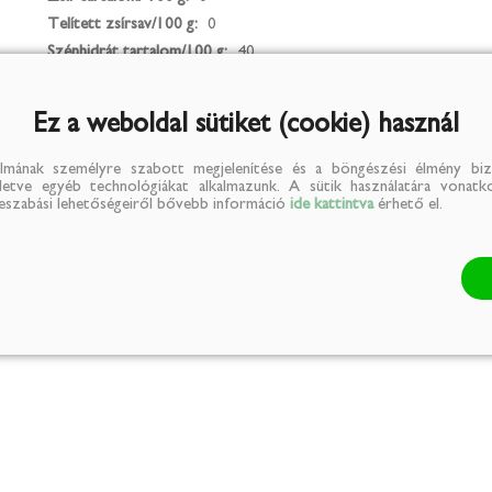
Telített zsírsav/100 g:
0
Szénhidrát tartalom/100 g:
40
Cukor tartalom/100 g:
35
Fehérje tartalom/100 g:
0
Ez a weboldal sütiket (cookie) használ
Só tartalom/100 g:
0
Rost tartalom/100 g:
2
lmának személyre szabott megjelenítése és a böngészési élmény biz
illetve egyéb technológiákat alkalmazunk. A sütik használatára vonatko
reszabási lehetőségeiről bővebb információ
ide kattintva
érhető el.