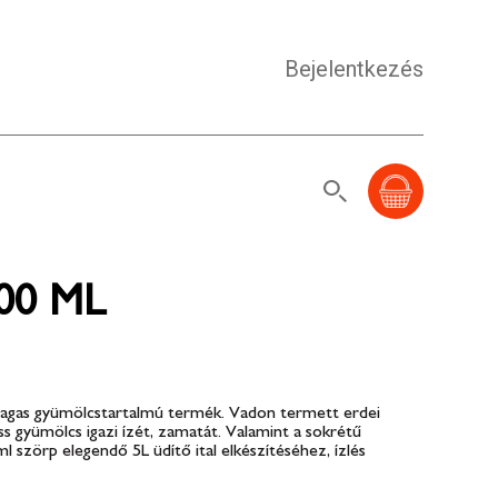
Bejelentkezés
500 ML
magas gyümölcstartalmú termék. Vadon termett erdei
iss gyümölcs igazi ízét, zamatát. Valamint a sokrétű
l szörp elegendő 5L üdítő ital elkészítéséhez, ízlés