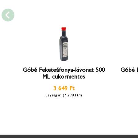
Góbé Feketeáfonya-kivonat 500
Góbé F
ML cukormentes
3 649 Ft
(7 298 Ft/l)