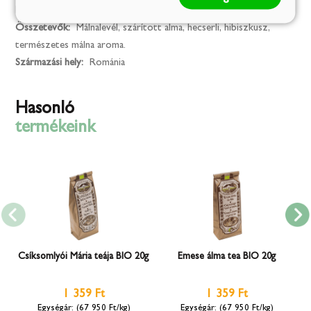
Kiszerelés:
0.04
Összetevők:
Málnalevél, szárított alma, hecserli, hibiszkusz,
természetes málna aroma.
Származási hely:
Románia
Hasonló
termékeink
Csíksomlyói Mária teája BIO 20g
Emese álma tea BIO 20g
1 359 Ft
1 359 Ft
(67 950 Ft/kg)
(67 950 Ft/kg)