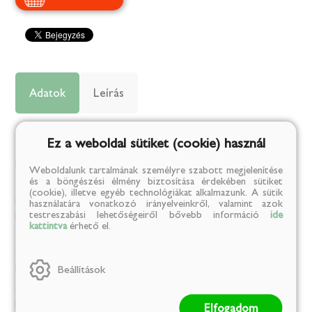
Adatok
Leírás
Tulajdonságok:
Ez a weboldal sütiket (cookie) használ
Karton:
30
Weboldalunk tartalmának személyre szabott megjelenítése
és a böngészési élmény biztosítása érdekében sütiket
Tárolási információk:
szobahőmérsékleten, fénytől és
(cookie), illetve egyéb technológiákat alkalmazunk. A sütik
nedvességtől védve, az eredeti csomagolásában tárolandó.
használatára vonatkozó irányelveinkről, valamint azok
testreszabási lehetőségeiről bővebb információ
ide
Felhasználási információk:
A teafiltert áztassuk forró vízbe 10-
kattintva
érhető el.
15 percre.
Gyártó neve:
VITAPLANT KFT,
Beállítások
Márka:
GÓBÉ
Származási ország:
Románia
Kiszerelési egység:
kg
Elfogadom