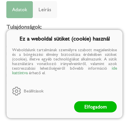
Adatok
Leírás
Tulajdonságok:
Ez a weboldal sütiket (cookie) használ
Tárolási információk:
száraz, hűvös, napfénytől védett helyen
tárolandó. Kibontás után hűtőben tárolandó.
Weboldalunk tartalmának személyre szabott megjelenítése
Márka:
GÓBÉ
és a böngészési élmény biztosítása érdekében sütiket
(cookie), illetve egyéb technológiákat alkalmazunk. A sütik
Származási ország:
Románia
használatára vonatkozó irányelveinkről, valamint azok
testreszabási lehetőségeiről bővebb információ
ide
Kiszerelési egység:
kg
kattintva
érhető el.
Kiszerelés:
0.038
Származási hely:
Románia
Beállítások
Kalória
Elfogadom
Energia (kJ)/ 100 g:
h