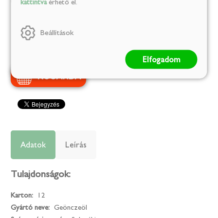
(6 399 Ft/l)
kattintva
érhető el.
Szállítás:
1-2 munkanap
Beállítások
Készleten
Elfogadom
Adatok
Leírás
Tulajdonságok:
Karton:
12
Gyártó neve:
Geönczeöl