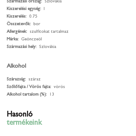
Származási ország:
Szlovákia
Kiszerelési egység:
l
Kiszerelés:
0.75
Összetevők:
bor
Allergének:
szulfitokat tartalmaz
Márka:
Geönczeöl
Származási hely:
Szlovákia
Alkohol
Szárazság:
száraz
Szőlőfajta / Vörös fajta:
vörös
Alkohol tartalom (%):
13
Hasonló
termékeink