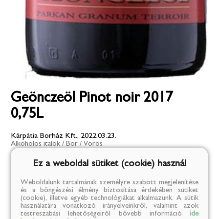
Geönczeöl Pinot noir 2017
0,75L
Kárpátia Borház Kft., 2022.03.23.
Alkoholos italok
/
Bor
/
Vörös
Acéltartályban erjedt, majd egy évet volt első, másod és
Ez a weboldal sütiket (cookie) használ
harmadtöltésű szerednyei hordóban. Könnyed, kerek savú
bor, amely gyümölcseit szépen egészíti ki a finom
hordófűszere
Weboldalunk tartalmának személyre szabott megjelenítése
és a böngészési élmény biztosítása érdekében sütiket
(cookie), illetve egyéb technológiákat alkalmazunk. A sütik
4 799 Ft
használatára vonatkozó irányelveinkről, valamint azok
testreszabási lehetőségeiről bővebb információ
ide