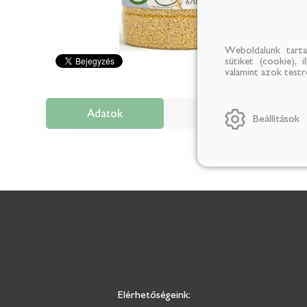
Weboldalunk tarta
sütiket (cookie), 
valamint azok test
Adatok
Leírás
Beállítások
Elérhetőségeink: