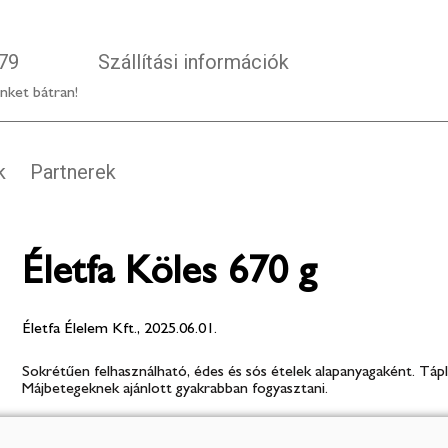
79
Szállítási információk
nket bátran!
k
Partnerek
Életfa Köles 670 g
Életfa Élelem Kft., 2025.06.01.
Sokrétűen felhasználható, édes és sós ételek alapanyagaként. Táp
Májbetegeknek ajánlott gyakrabban fogyasztani.
1 399 Ft