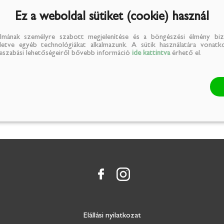
Ez a weboldal sütiket (cookie) használ
Jelenleg nem rendelhető
lmának személyre szabott megjelenítése és a böngészési élmény biz
illetve egyéb technológiákat alkalmazunk. A sütik használatára vonatko
reszabási lehetőségeiről bővebb információ
ide kattintva
érhető el.
Elállási nyilatkozat