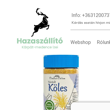
Info:
+363120073
Kérdés esetén hívjon mi
Webshop
Rólun