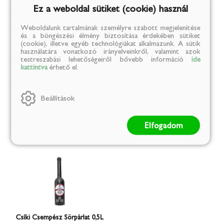
Összetevők:
Tiltott Csíki Jégáfonya Sörből nyert sörpárlat,
Ez a weboldal sütiket (cookie) használ
kezelt ivóvíz.
Származási hely:
Románia
Weboldalunk tartalmának személyre szabott megjelenítése
és a böngészési élmény biztosítása érdekében sütiket
(cookie), illetve egyéb technológiákat alkalmazunk. A sütik
használatára vonatkozó irányelveinkről, valamint azok
Alkohol
testreszabási lehetőségeiről bővebb információ
ide
kattintva
érhető el.
Alkohol tartalom (%):
44.5
Beállítások
Hasonló
termékeink
Elfogadom
Csíki Csempész Sörpárlat 0,5L