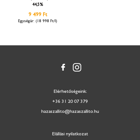
44,5%
9 499 Ft
(18 998 Ft/l)
Elérhetőségeink:
+36 31 20 07 379
hazaszallito@hazaszallito.hu
Elállási nyilatkozat