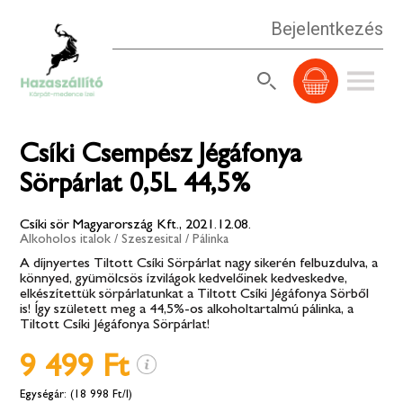
Bejelentkezés
Csíki Csempész Jégáfonya
Sörpárlat 0,5L 44,5%
Csíki sör Magyarország Kft., 2021.12.08.
Alkoholos italok
/
Szeszesital
/
Pálinka
A díjnyertes Tiltott Csíki Sörpárlat nagy sikerén felbuzdulva, a
könnyed, gyümölcsös ízvilágok kedvelőinek kedveskedve,
elkészítettük sörpárlatunkat a Tiltott Csíki Jégáfonya Sörből
is! Így született meg a 44,5%-os alkoholtartalmú pálinka, a
Tiltott Csíki Jégáfonya Sörpárlat!
9 499 Ft
(18 998 Ft/l)