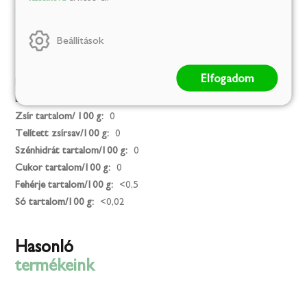
aromák, tartósítószerek: kálium-szorbát, nátrium-benzoát.
Beállítások
Kalória
Elfogadom
Energia (kJ)/ 100 g:
11
Energia (kcal)/ 100 g:
2
Zsír tartalom/ 100 g:
0
Telített zsírsav/100 g:
0
Szénhidrát tartalom/100 g:
0
Cukor tartalom/100 g:
0
Fehérje tartalom/100 g:
<0,5
Só tartalom/100 g:
<0,02
Hasonló
termékeink