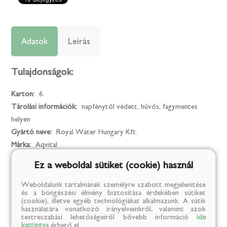
Adatok
Leírás
Tulajdonságok:
Karton:
6
Tárolási információk:
napfénytől védett, hűvős, fagymentes
helyen
Gyártó neve:
Royal Water Hungary Kft.
Márka:
Aqvital
Származási ország:
Magyarország
Ez a weboldal sütiket (cookie) használ
Kiszerelési egység:
l
Kiszerelés:
0.75
Weboldalunk tartalmának személyre szabott megjelenítése
és a böngészési élmény biztosítása érdekében sütiket
Összetevők:
természetes ásványvíz, szén-dioxid, marha kollagén
(cookie), illetve egyéb technológiákat alkalmazunk. A sütik
(4000 mg/L), Q10 koenzim (2,5 mg/L), citromsav, édesítőszerek:
használatára vonatkozó irányelveinkről, valamint azok
testreszabási lehetőségeiről bővebb információ
ide
nátrium-ciklamét, acaszulfám-k, nátrium-szacharinát, természetes
kattintva
érhető el.