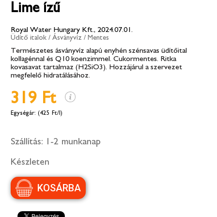
Lime ízű
Royal Water Hungary Kft., 2024.07.01.
Üdítő italok
/
Ásványvíz
/
Mentes
Természetes ásványvíz alapú enyhén szénsavas üdítőital
kollagénnal és Q10 koenzimmel. Cukormentes. Ritka
kovasavat tartalmaz (H2SiO3). Hozzájárul a szervezet
megfelelő hidratálásához.
319 Ft
(425 Ft/l)
Szállítás:
1-2 munkanap
Készleten