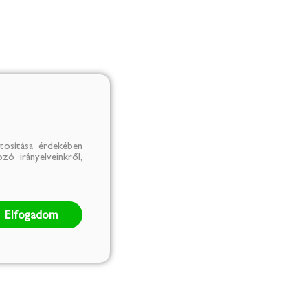
tosítása érdekében
zó irányelveinkről,
Elfogadom