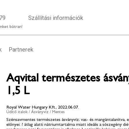
79
Szállítási információk
nket bátran!
k
Partnerek
Aqvital természetes ásván
1,5 L
Royal Water Hungary Kft., 2022.06.07.
Üdítő italok
/
Ásványvíz
/
Mentes
Szénsavmentes természetes ásványvíz; vas- és mangántalanítva, eg
előnyei: ? átlag alatti nátriumtartalma miatt ideális a sószegény 