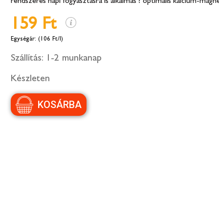
rendszeres napi fogyasztásra is alkalmas ? optimális kalcium-magn
159 Ft
(106 Ft/l)
Szállítás:
1-2 munkanap
Készleten