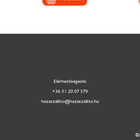
Elérhetőségeink:
+36 31 20 07 379
hazaszallito@hazaszallito.hu
© 