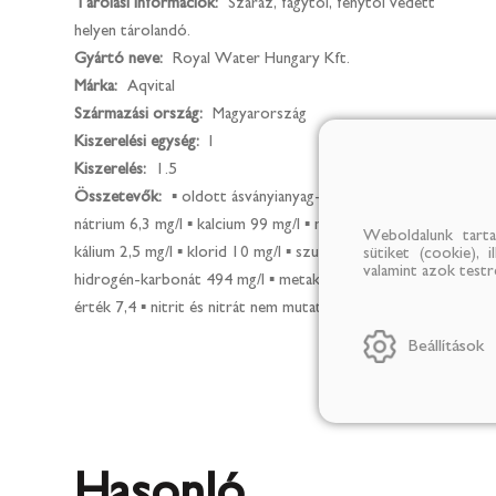
Tárolási információk:
Száraz, fagytól, fénytől védett
helyen tárolandó.
Gyártó neve:
Royal Water Hungary Kft.
Márka:
Aqvital
Származási ország:
Magyarország
Kiszerelési egység:
l
Kiszerelés:
1.5
Összetevők:
▪ oldott ásványianyag-tartalom 730 mg/l ▪
nátrium 6,3 mg/l ▪ kalcium 99 mg/l ▪ magnézium 49,7 mg/l ▪
Weboldalunk tarta
kálium 2,5 mg/l ▪ klorid 10 mg/l ▪ szulfát 46 mg/l ▪
sütiket (cookie), 
valamint azok test
hidrogén-karbonát 494 mg/l ▪ metakovasav 24 mg/l ▪ pH-
érték 7,4 ▪ nitrit és nitrát nem mutatható ki
Beállítások
Hasonló