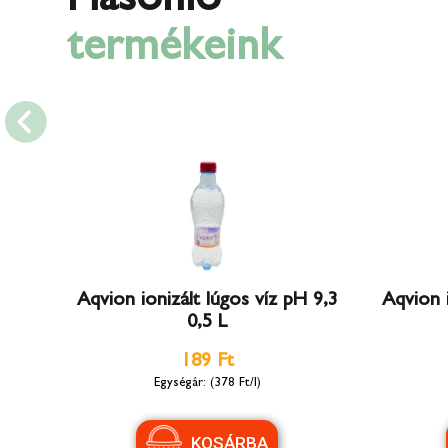
termékeink
Aqvion ionizált lúgos víz pH 9,3
Aqvion i
0,5 L
189 Ft
(378 Ft/l)