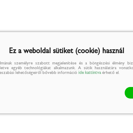
Ez a weboldal sütiket (cookie) használ
lmának személyre szabott megjelenítése és a böngészési élmény biz
illetve egyéb technológiákat alkalmazunk. A sütik használatára vonatko
reszabási lehetőségeiről bővebb információ
ide kattintva
érhető el.