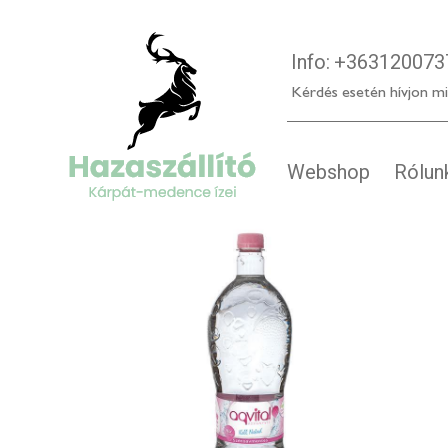
Info:
+363120073
Kérdés esetén hívjon mi
Webshop
Rólun