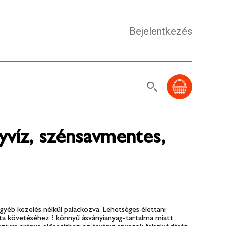
Bejelentkezés
yvíz, szénsavmentes,
yéb kezelés nélkül palackozva. Lehetséges élettani
diéta követéséhez ? könnyű ásványianyag-tartalma miatt