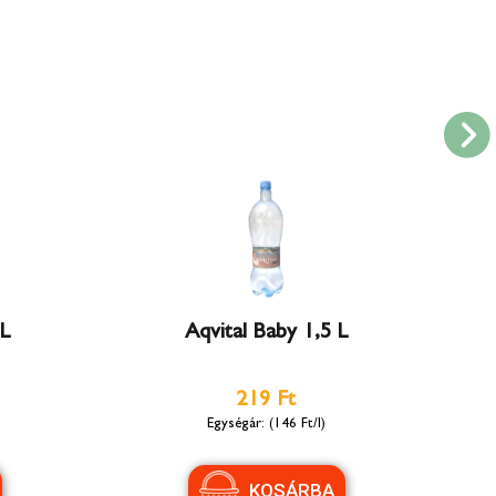
 L
Aqvital Baby 1,5 L
219 Ft
(146 Ft/l)