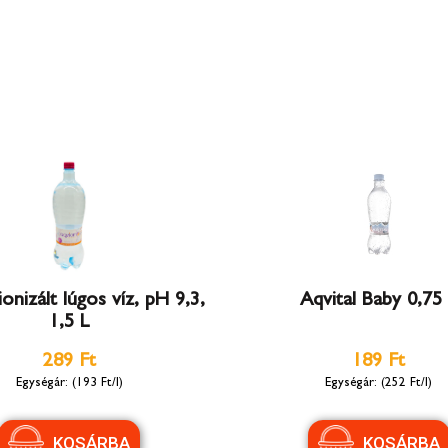
onizált lúgos víz, pH 9,3,
Aqvital Baby 0,75
1,5 L
289 Ft
189 Ft
(193 Ft/l)
(252 Ft/l)